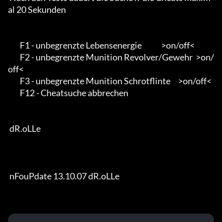
al 20 Sekunden 

        F1 - unbegrenzte Lebensenergie             >on/off<            

        F2 - unbegrenzte Munition Revolver/Gewehr  >on/
off< 

        F3 - unbegrenzte Munition Schrotflinte     >on/off<        

        F12 - Cheatsuche abbrechen   

 dR.oLLe

 nFouPdate 13.10.07 dR.oLLe