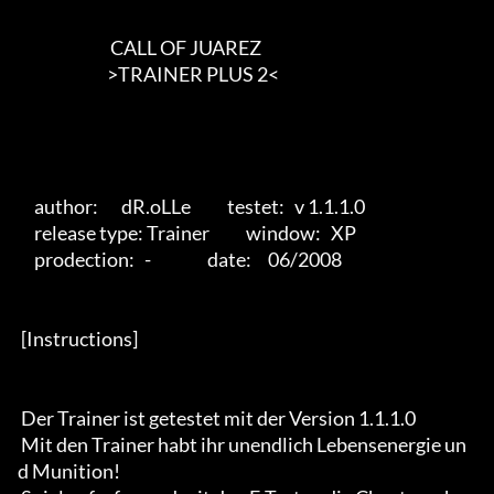
                            CALL OF JUAREZ

                           >TRAINER PLUS 2<        

     author:       dR.oLLe           testet:   v 1.1.1.0

     release type: Trainer           window:   XP

     prodection:   -                 date:     06/2008 

 [Instructions] 

 Der Trainer ist getestet mit der Version 1.1.1.0

 Mit den Trainer habt ihr unendlich Lebensenergie un
d Munition! 
