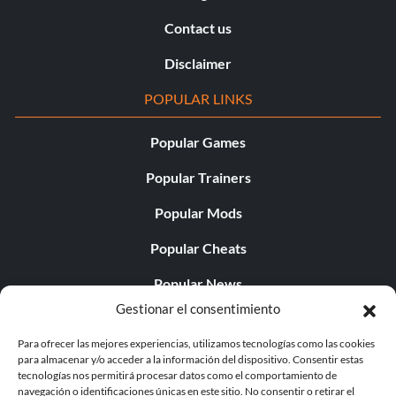
Contact us
Disclaimer
POPULAR LINKS
Popular Games
Popular Trainers
Popular Mods
Popular Cheats
Popular News
Gestionar el consentimiento
Popular Editorials
Para ofrecer las mejores experiencias, utilizamos tecnologías como las cookies
Popular Free Games
para almacenar y/o acceder a la información del dispositivo. Consentir estas
tecnologías nos permitirá procesar datos como el comportamiento de
LATEST UPDATES
navegación o identificaciones únicas en este sitio. No consentir o retirar el