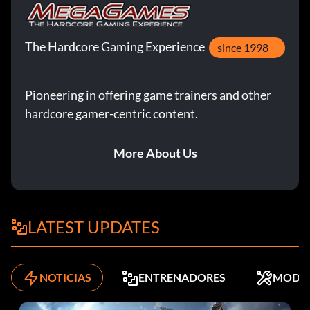
The Hardcore Gaming Experience
since 1998
Pioneering in offering game trainers and other
hardcore gamer-centric content.
More About Us
LATEST UPDATES
NOTICIAS
ENTRENADORES
MODS