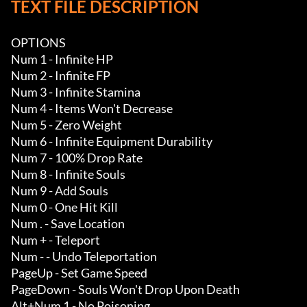
TEXT FILE DESCRIPTION
OPTIONS

Num 1 - Infinite HP

Num 2 - Infinite FP

Num 3 - Infinite Stamina

Num 4 - Items Won't Decrease 

Num 5 - Zero Weight

Num 6 - Infinite Equipment Durability

Num 7 - 100% Drop Rate 

Num 8 - Infinite Souls

Num 9 - Add Souls

Num 0 - One Hit Kill 

Num . - Save Location

Num + - Teleport

Num - - Undo Teleportation

PageUp - Set Game Speed

PageDown - Souls Won't Drop Upon Death

Alt+Num 1 - No Poisoning
