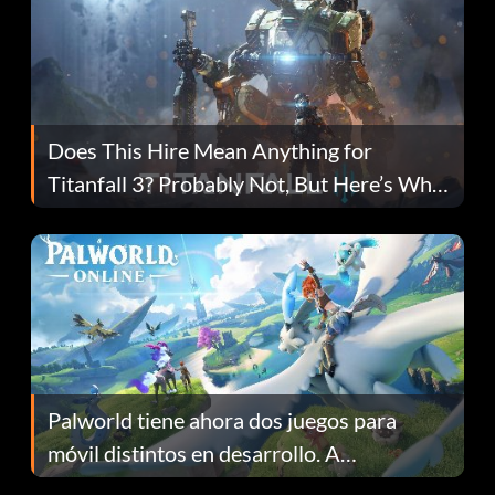
Does This Hire Mean Anything for
Titanfall 3? Probably Not, But Here’s Why
Fans Are Hopeful
Palworld tiene ahora dos juegos para
móvil distintos en desarrollo. A
continuación te explicamos por qué.