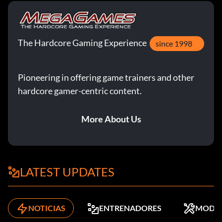
The Hardcore Gaming Experience
since 1998
Pioneering in offering game trainers and other
hardcore gamer-centric content.
More About Us
LATEST UPDATES
NOTICIAS
ENTRENADORES
MODS