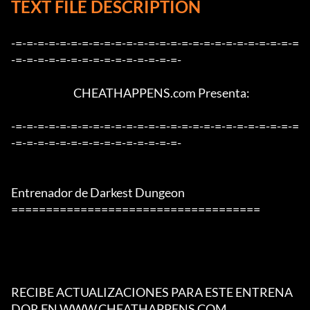
TEXT FILE DESCRIPTION
-=-=-=-=-=-=-=-=-=-=-=-=-=-=-=-=-=-=-=-=-=-=-=-=-=-=
-=-=-=-=-=-=-=-=-=-=-=-=-=-=-=-

                              CHEATHAPPENS.com Presenta:

-=-=-=-=-=-=-=-=-=-=-=-=-=-=-=-=-=-=-=-=-=-=-=-=-=-=
-=-=-=-=-=-=-=-=-=-=-=-=-=-=-=-

Entrenador de Darkest Dungeon

====================================

RECIBE ACTUALIZACIONES PARA ESTE ENTRENA
DOR EN WWW.CHEATHAPPENS.COM
