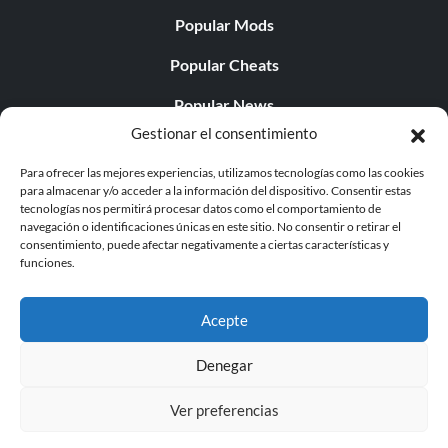
Popular Mods
Popular Cheats
Popular News
Gestionar el consentimiento
Popular Editorials
Para ofrecer las mejores experiencias, utilizamos tecnologías como las cookies
Popular Free Games
para almacenar y/o acceder a la información del dispositivo. Consentir estas
tecnologías nos permitirá procesar datos como el comportamiento de
LATEST UPDATES
navegación o identificaciones únicas en este sitio. No consentir o retirar el
consentimiento, puede afectar negativamente a ciertas características y
funciones.
Palworld ya cuenta con dos versiones para móvil
independientes...
Acepte
Denegar
Ver preferencias
© 1998 - 2026 MegaGames.com All rights reserved