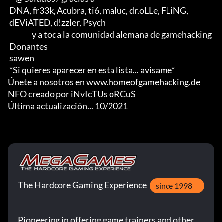
 DNA, fr33k, Acubra, ti6, maluc, dr.oLLe, FLiNG, 

 dEViATED, d!zzler, Psych                    

                y a toda la comunidad alemana de gamehacking

 Donantes

 sawen

 *Si quieres aparecer en esta lista... avísame*

Únete a nosotros en www.homeofgamehacking.de

NFO creado por iNvIcTUs oRCuS

Última actualización... 10/2021
The Hardcore Gaming Experience
since 1998
Pioneering in offering game trainers and other