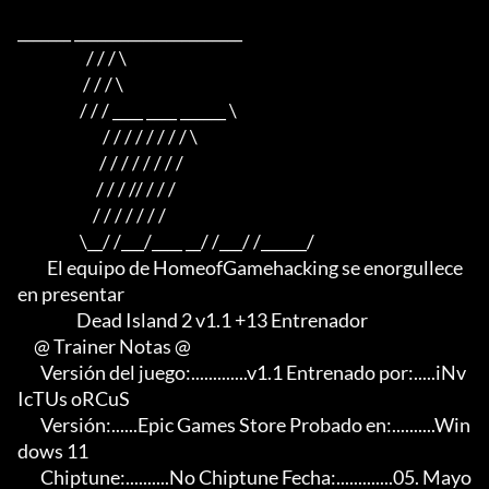
_______ ______________________

                     / / / \

                    / / / \

                   / / / ____ ____ ______ \

                          / / / / / / / / \

                         / / / / / / / /

                        / / / // / / /

                       / / / / / / /

                   \__/ /___/____ __/ /___/ /______/

         El equipo de HomeofGamehacking se enorgullece 
en presentar

                  Dead Island 2 v1.1 +13 Entrenador

     @ Trainer Notas @

       Versión del juego:.............v1.1 Entrenado por:.....iNv
IcTUs oRCuS

       Versión:......Epic Games Store Probado en:..........Win
dows 11

       Chiptune:..........No Chiptune Fecha:.............05. Mayo 