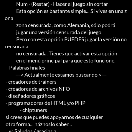
             Num - (Restar) - Hacer el juego sin cortar

             Esta opción es bastante simple... Si vives en una z
ona

             zona censurada, como Alemania, sólo podrá

             jugar una versión censurada del juego.               

             Pero con esta opción PUEDES jugar la versión no 
censurada.

             no censurada. Tienes que activar esta opción

             en el menú principal para que esto funcione.

     Palabras finales

            ---> Actualmente estamos buscando <--- 

 - creadores de trainers 

 - creadores de archivos NFO 

 - diseñadores gráficos 

 - programadores de HTML y/o PHP                       

                 - chiptuners

 si crees que puedes apoyarnos de cualquier 

 otra forma... háznoslo saber...

     @ Saludos / gracias a
