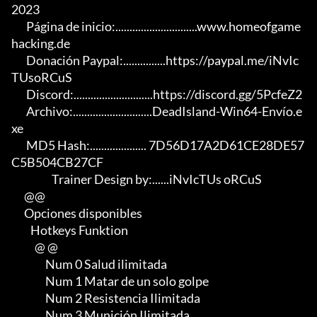
2023

       Página de inicio:.............................www.homeofgame
hacking.de

       Donación Paypal:...............https://paypal.me/iNvIc
TUsoRCuS

       Discord:............................https://discord.gg/5PcfeZ2

       Archivo:............................DeadIsland-Win64-Envío.e
xe

       MD5 Hash:.................... 7D56D17A2D61CE28DE57
C5B504CB27CF

                   Trainer Design by:......iNvIcTUs oRCuS

      @@

      Opciones disponibles

         Hotkeys Funktion

           @ @

                Num 0 Salud ilimitada

                Num 1 Matar de un solo golpe

                Num 2 Resistencia Ilimitada

                Num 3 Munición Ilimitada
