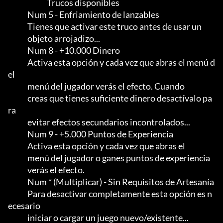
                          Trucos disponibles

             Num 5 - Enfriamiento de lanzables

             Tienes que activar este truco antes de usar un

             objeto arrojadizo...

             Num 8 - +10.000 Dinero

             Activa esta opción y cada vez que abras el menú d
el

             menú del jugador verás el efecto. Cuando

             creas que tienes suficiente dinero desactívalo pa
ra

             evitar efectos secundarios incontrolados...

             Num 9 - +5.000 Puntos de Experiencia

             Activa esta opción y cada vez que abras el

             menú del jugador o ganes puntos de experiencia

             verás el efecto.

             Num * (Multiplicar) - Sin Requisitos de Artesanía

             Para desactivar completamente esta opción es n
ecesario

             iniciar o cargar un juego nuevo/existente...
