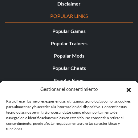
Disclaimer
POPULAR LINKS
Popular Games
Popular Trainers
Popular Mods
Popular Cheats
Popular News
Gestionar el consentimiento
Popular Editorials
Para ofrecer las mejores experiencias, utilizamos tecnologías como las cookies
Popular Free Games
para almacenar y/o acceder a la información del dispositivo. Consentir estas
tecnologías nos permitirá procesar datos como el comportamiento de
LATEST UPDATES
navegación o identificaciones únicas en este sitio. No consentir o retirar el
consentimiento, puede afectar negativamente a ciertas características y
funciones.
Does This Hire Mean Anything for Tit...