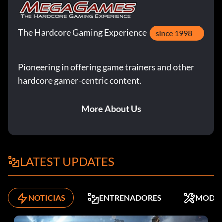
The Hardcore Gaming Experience
since 1998
Pioneering in offering game trainers and other
hardcore gamer-centric content.
More About Us
LATEST UPDATES
NOTICIAS
ENTRENADORES
MODS