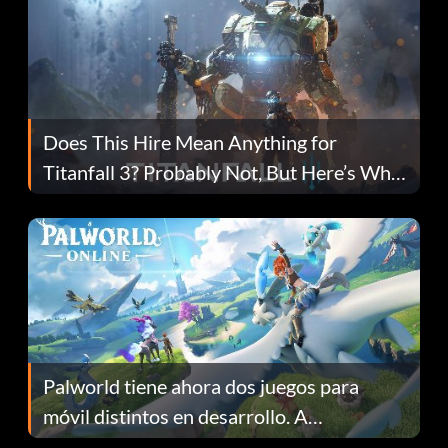
Does This Hire Mean Anything for
Titanfall 3? Probably Not, But Here’s Why
Fans Are Hopeful
Palworld tiene ahora dos juegos para
móvil distintos en desarrollo. A
continuación te explicamos por qué.