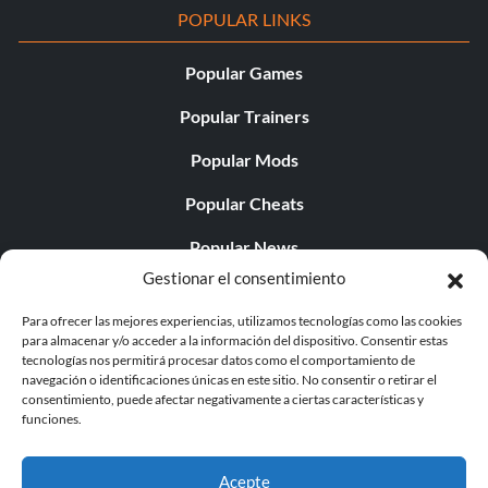
POPULAR LINKS
Popular Games
Popular Trainers
Popular Mods
Popular Cheats
Popular News
Gestionar el consentimiento
Popular Editorials
Para ofrecer las mejores experiencias, utilizamos tecnologías como las cookies
Popular Free Games
para almacenar y/o acceder a la información del dispositivo. Consentir estas
tecnologías nos permitirá procesar datos como el comportamiento de
LATEST UPDATES
navegación o identificaciones únicas en este sitio. No consentir o retirar el
consentimiento, puede afectar negativamente a ciertas características y
funciones.
Palworld ya cuenta con dos versiones para móvil
independientes...
Acepte