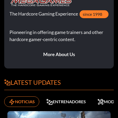
The Hardcore Gaming Experience
since 1998
Pioneering in offering game trainers and other
hardcore gamer-centric content.
More About Us
LATEST UPDATES
NOTICIAS
ENTRENADORES
MODS