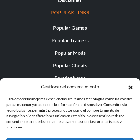
POPULAR LINKS
Popular Games
Popular Trainers
Popular Mods
Popular Cheats
Popular News
Gestionar el consentimiento
Popular Editorials
Para ofrecer las mejores experiencias, utilizamos tecnologías como las cookies
Popular Free Games
para almacenar y/o acceder a la información del dispositivo. Consentir estas
tecnologías nos permitirá procesar datos como el comportamiento de
LATEST UPDATES
navegación o identificaciones únicas en este sitio. No consentir o retirar el
consentimiento, puede afectar negativamente a ciertas características y
funciones.
Does This Hire Mean Anything for Tit...