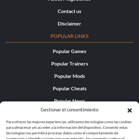
Contact us
Disclaimer
POPULAR LINKS
Popular Games
Popular Trainers
Popular Mods
Popular Cheats
Popular News
Gestionar el consentimiento
Popular Editorials
Para ofrecer las mejores experiencias, utilizamos tecnologías como las cookies
Popular Free Games
para almacenar y/o acceder a la información del dispositivo. Consentir estas
tecnologías nos permitirá procesar datos como el comportamiento de
LATEST UPDATES
navegación o identificaciones únicas en este sitio. No consentir o retirar el