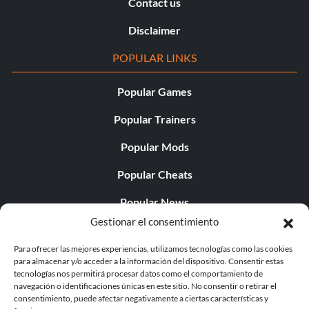
Contact us
Disclaimer
POPULAR LINKS
Popular Games
Popular Trainers
Popular Mods
Popular Cheats
Popular News
Gestionar el consentimiento
Popular Editorials
Para ofrecer las mejores experiencias, utilizamos tecnologías como las cookies
Popular Free Games
para almacenar y/o acceder a la información del dispositivo. Consentir estas
tecnologías nos permitirá procesar datos como el comportamiento de
LATEST UPDATES
navegación o identificaciones únicas en este sitio. No consentir o retirar el
consentimiento, puede afectar negativamente a ciertas características y