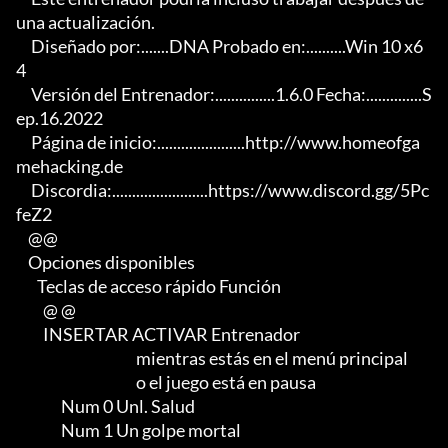
una actualización.

     Diseñado por:.......DNA Probado en:..........Win 10 x6
4

     Versión del Entrenador:...............1.6.0 Fecha:..............S
ep.16.2022

     Página de inicio:......................http://www.homeofga
mehacking.de

     Discordia:........................https://www.discord.gg/5Pc
feZ2

    @@

    Opciones disponibles

       Teclas de acceso rápido Función

         @ @

         INSERTAR ACTIVAR Entrenador

                                        mientras estás en el menú principal

                                        o el juego está en pausa

               Num 0 Unl. Salud

               Num 1 Un golpe mortal
