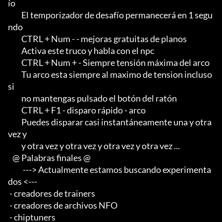
ío

         El temporizador de desafío permanecerá en 1 segu
ndo

         CTRL + Num - - mejoras gratuitas de planos

         Activa este truco y habla con el npc

         CTRL + Num + - Siempre tensión máxima del arco

         Tu arco esta siempre al maximo de tension incluso 
si

         no mantengas pulsado el botón del ratón

         CTRL + F1 - disparo rápido - arco

         Puedes disparar casi instantáneamente una y otra 
vez y

         y otra vez y otra vez y otra vez y otra vez ...

   @ Palabras finales @

          ---> Actualmente estamos buscando experimenta
dos <--- 

 - creadores de trainers 

 - creadores de archivos NFO 

 - chiptuners
