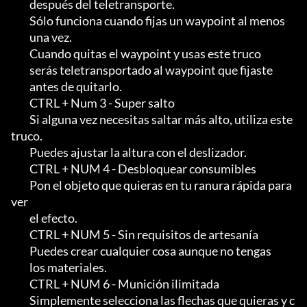
         después del teletransporte.

         Sólo funciona cuando fijas un waypoint al menos

         una vez.                                                          

         Cuando quitas el waypoint y usas este truco

         serás teletransportado al waypoint que fijaste

         antes de quitarlo.

         CTRL + Num 3 - Super salto

         Si alguna vez necesitas saltar más alto, utiliza este 
truco.                   

         Puedes ajustar la altura con el deslizador.

         CTRL + NUM 4 - Desbloquear consumibles

         Pon el objeto que quieras en tu ranura rápida para 
ver

         el efecto.

         CTRL + NUM 5 - Sin requisitos de artesanía

         Puedes crear cualquier cosa aunque no tengas

         los materiales.

         CTRL + NUM 6 - Munición ilimitada

         Simplemente selecciona las flechas que quieras y c