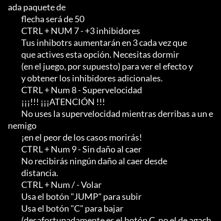
ada paquete de

         flecha será de 50

         CTRL + NUM 7 - +3 inhibidores

         Tus inhibotrs aumentarán en 3 cada vez que

         que actives esta opción. Necesitas dormir

         (en el juego, por supuesto) para ver el efecto y

         y obtener los inhibidores adicionales.

         CTRL + Num 8 - Supervelocidad

         ¡¡¡!!! ¡¡¡ATENCIÓN !!!                                                  

         No uses la supervelocidad mientras derribas a un e
nemigo

         ¡en el peor de los casos morirás!

         CTRL + Num 9 - Sin daño al caer

         No recibirás ningún daño al caer desde

         distancia.

         CTRL + Num / - Volar

         Usa el botón "JUMP" para subir

         Usa el botón "C" para bajar

         (desafortunadamente es el botón C, no el de agach