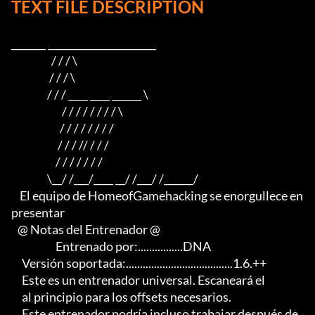
TEXT FILE DESCRIPTION
_______ ______________________

                   / / / \

                  / / / \

                 / / / ____ ____ ______ \

                        / / / / / / / / \

                       / / / / / / / /

                      / / / // / / /

                     / / / / / / /

                 \__/ /___/____ __/ /___/ /______/

    El equipo de HomeofGamehacking se enorgullece en 
presentar

   @ Notas del Entrenador @

                     Entrenado por:................DNA

     Versión soportada:......................................1.6.++

     Este es un entrenador universal. Escaneará el

     al principio para los offsets necesarios.                             

     Este entrenador podría incluso trabajar después de 