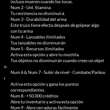
         incluso mueren cuando los tocas.

         Num 2 - Unl. Stamina

         Tu resistencia no disminuirá.

         Num 3 - Durabilidad del arma

         Este truco tiene efecto después de golpear algo

         con tu arma

         Num 4 - Lanzables ilimitados

         Tus lanzables no disminuirán

         Num 5 - Recursos ilimitados

         Activa esta opción y abre tu mochila.                       

         Tus objetos no disminuirán cuando crees un objet
o.

         Num 6 & Num 7 - Subir de nivel - Combate/Parkou
r

         Activa esta opción y gana los puntos

         correspondientes.

         Num 8 - +50.000 créditos

         Abre tu inventario y activa esta opción

         Num 9 - Abre cerraduras fácilmente
