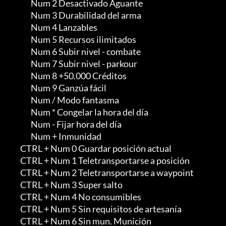
               Num 2 Desactivado Aguante

               Num 3 Durabilidad del arma

               Num 4 Lanzables

               Num 5 Recursos ilimitados

               Num 6 Subir nivel - combate

               Num 7 Subir nivel - parkour

               Num 8 +50.000 Créditos

               Num 9 Ganzúa fácil

               Num / Modo fantasma

               Num * Congelar la hora del día

               Num - Fijar hora del día

               Num + Inmunidad

        CTRL + Num 0 Guardar posición actual

        CTRL + Num 1 Teletransportarse a posición

        CTRL + Num 2 Teletransportarse a waypoint

        CTRL + Num 3 Super salto

        CTRL + Num 4 No consumibles

        CTRL + Num 5 Sin requisitos de artesanía

        CTRL + Num 6 Sin mun. Munición
