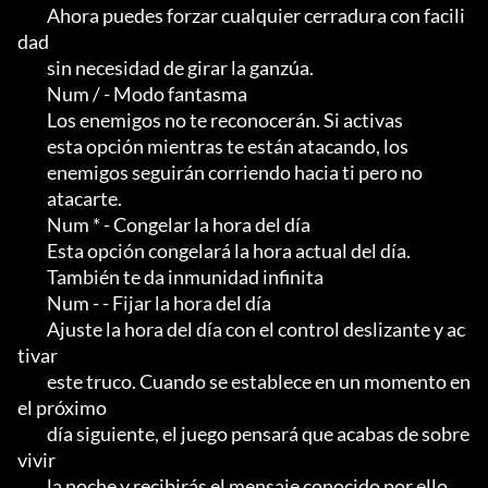
         Ahora puedes forzar cualquier cerradura con facili
dad

         sin necesidad de girar la ganzúa.

         Num / - Modo fantasma

         Los enemigos no te reconocerán. Si activas

         esta opción mientras te están atacando, los

         enemigos seguirán corriendo hacia ti pero no

         atacarte.

         Num * - Congelar la hora del día

         Esta opción congelará la hora actual del día.               

         También te da inmunidad infinita

         Num - - Fijar la hora del día

         Ajuste la hora del día con el control deslizante y ac
tivar

         este truco. Cuando se establece en un momento en 
el próximo

         día siguiente, el juego pensará que acabas de sobre
vivir

         la noche y recibirás el mensaje conocido por ello.                  
