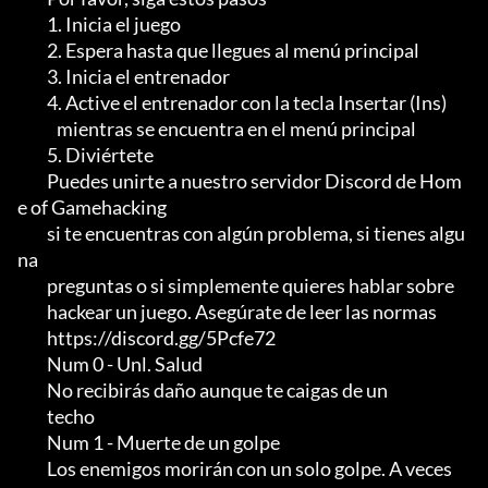
         1. Inicia el juego

         2. Espera hasta que llegues al menú principal

         3. Inicia el entrenador

         4. Active el entrenador con la tecla Insertar (Ins)

            mientras se encuentra en el menú principal

         5. Diviértete

         Puedes unirte a nuestro servidor Discord de Hom
e of Gamehacking

         si te encuentras con algún problema, si tienes algu
na

         preguntas o si simplemente quieres hablar sobre

         hackear un juego. Asegúrate de leer las normas

         https://discord.gg/5Pcfe72

         Num 0 - Unl. Salud

         No recibirás daño aunque te caigas de un

         techo

         Num 1 - Muerte de un golpe

         Los enemigos morirán con un solo golpe. A veces
