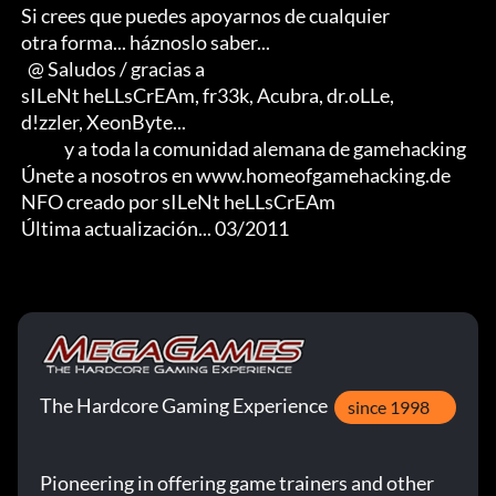
 Si crees que puedes apoyarnos de cualquier 

 otra forma... háznoslo saber...

   @ Saludos / gracias a

 sILeNt heLLsCrEAm, fr33k, Acubra, dr.oLLe, 

 d!zzler, XeonByte...                               

              y a toda la comunidad alemana de gamehacking

 Únete a nosotros en www.homeofgamehacking.de

 NFO creado por sILeNt heLLsCrEAm

 Última actualización... 03/2011
The Hardcore Gaming Experience
since 1998
Pioneering in offering game trainers and other