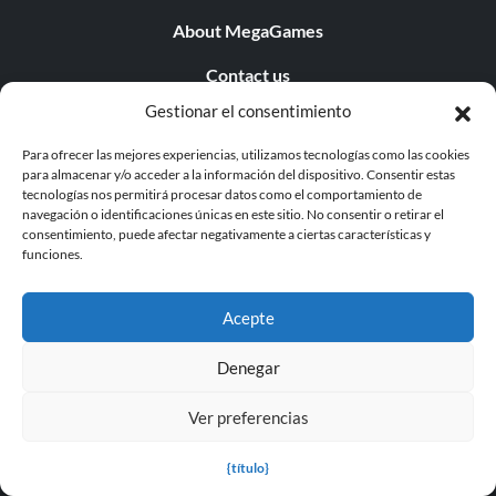
About MegaGames
Contact us
Gestionar el consentimiento
Disclaimer
Para ofrecer las mejores experiencias, utilizamos tecnologías como las cookies
POPULAR LINKS
para almacenar y/o acceder a la información del dispositivo. Consentir estas
tecnologías nos permitirá procesar datos como el comportamiento de
navegación o identificaciones únicas en este sitio. No consentir o retirar el
Popular Games
consentimiento, puede afectar negativamente a ciertas características y
funciones.
Popular Trainers
Popular Mods
Acepte
Popular Cheats
Denegar
Popular News
Ver preferencias
Popular Editorials
{título}
Popular Free Games