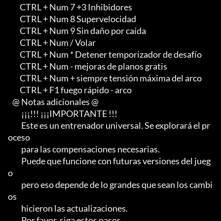
        CTRL + Num 7 +3 Inhibidores

        CTRL + Num 8 Supervelocidad

        CTRL + Num 9 Sin daño por caída

        CTRL + Num / Volar

        CTRL + Num * Detener temporizador de desafío

        CTRL + Num - mejoras de planos gratis

        CTRL + Num + siempre tensión máxima del arco

        CTRL + F1 fuego rápido - arco

   @ Notas adicionales @

         ¡¡¡!!! ¡¡¡IMPORTANTE !!!

         Este es un entrenador universal. Se explorará el pr
oceso

         para las compensaciones necesarias.                                        

         Puede que funcione con futuras versiones del jueg
o

         pero eso depende de lo grandes que sean los cambi
os

         hicieron las actualizaciones.

         Por favor, siga estos pasos
