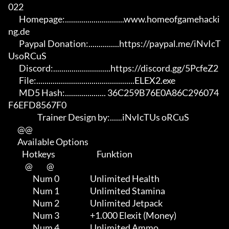
022

       Homepage:.............................www.homeofgamehacki
ng.de 

       Paypal Donation:...............https://paypal.me/iNvIcT
UsoRCuS 

       Discord:............................https://discord.gg/5PcfeZ2

       File:................................................ELEX2.exe 

       MD5 Hash:.................... 36C259B76E0A86C296074
F6EFD8567F0

                   Trainer Design by:......iNvIcTUs oRCuS

      @@

      Available Options

         Hotkeys                           Funktion    

           @         @

                Num 0                    Unlimited Health

                Num 1                    Unlimited Stamina

                Num 2                    Unlimited Jetpack

                Num 3                    +1.000 Elexit (Money)

                Num 4                    Unlimited Ammo
