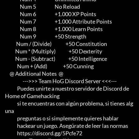
                Num 5                    No Reload

                Num 6                    +1.000 XP Points

                Num 7                    +1.000 Attribute Points

                Num 8                    +1.000 Learn Points

                Num 9                    +50 Strength

            Num / (Divide)               +50 Constitution

           Num * (Multiply)              +50 Dexterity

           Num - (Subtract)              +50 Intelligence

             Num + (Add)                 +50 Cunning

     @ Additional Notes  @

                   --->>> Team HoG Discord Server <<<---

             Puedes unirte a nuestro servidor de Discord de 
Home of Gamehacking

             si te encuentras con algún problema, si tienes alg
una

             preguntas o si simplemente quieres hablar

             hackear un juego. Asegúrate de leer las normas

             https://discord.gg/5Pcfe72
