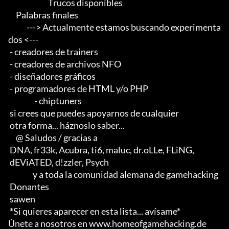
                          Trucos disponibles

     Palabras finales

            ---> Actualmente estamos buscando experimenta
dos <--- 

 - creadores de trainers 

 - creadores de archivos NFO 

 - diseñadores gráficos 

 - programadores de HTML y/o PHP                       

                 - chiptuners

 si crees que puedes apoyarnos de cualquier 

 otra forma... háznoslo saber...

     @ Saludos / gracias a

 DNA, fr33k, Acubra, ti6, maluc, dr.oLLe, FLiNG, 

 dEViATED, d!zzler, Psych                    

                y a toda la comunidad alemana de gamehacking

 Donantes

 sawen

 *Si quieres aparecer en esta lista... avísame*

Únete a nosotros en www.homeofgamehacking.de
