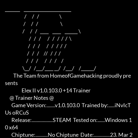
_______    ______________________    

                     /      /   /                      \   

                    /      /   /                        \  

                   /      /   /   ____    ____    ______ \ 

                          /   /   /       /   /   /  /  /  \

                         /   /   /       /   /   /  /  /

                        /   /   /     //   /  /  /

                       /   /   /       /   /   /     /

                   \__/   /___/____ __/   /___/     /______/

         The Team from HomeofGamehacking proudly pre
sents

                  Elex II v1.0.103.0 +14 Trainer

     @ Trainer Notes @

       Game Version:.......v1.0.103.0  Trained by:.....iNvIcT
Us oRCuS

       Release:.................STEAM  Tested on:......Windows 1
0 x64

       Chiptune:..........No Chiptune  Date:.............23. Mar 2