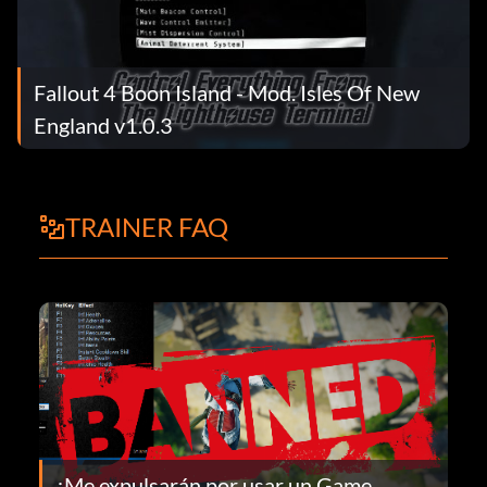
Fallout 4 Boon Island - Mod. Isles Of New
England v1.0.3
TRAINER FAQ
¿Me expulsarán por usar un Game