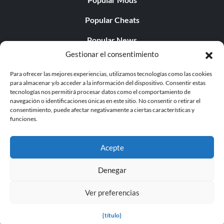
Popular Cheats
Popular News
Gestionar el consentimiento
Popular Editorials
Para ofrecer las mejores experiencias, utilizamos tecnologías como las cookies
Popular Free Games
para almacenar y/o acceder a la información del dispositivo. Consentir estas
tecnologías nos permitirá procesar datos como el comportamiento de
LATEST UPDATES
navegación o identificaciones únicas en este sitio. No consentir o retirar el
consentimiento, puede afectar negativamente a ciertas características y
funciones.
Does This Hire Mean Anything for Tit...
Acepte
Denegar
© 1998 - 2026 MegaGames.com All rights reserved
Ver preferencias
Privacy Policy
Terms of Service
Manage Cookie
Settings
{título}