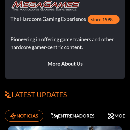
The Hardcore Gaming Experience
since 1998
Pioneering in offering game trainers and other
hardcore gamer-centric content.
More About Us
LATEST UPDATES
NOTICIAS
ENTRENADORES
MODS