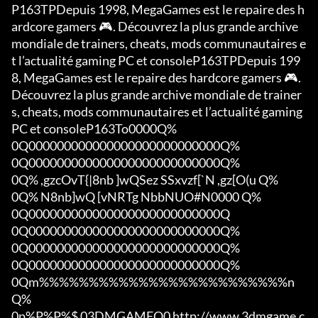
P163TPDepuis 1998, MegaGames est le repaire des h
ardcore gamers 🎮. Découvrez la plus grande archive 
mondiale de trainers, cheats, mods communautaires e
t l’actualité gaming PC et consoleP163TPDepuis 199
8, MegaGames est le repaire des hardcore gamers 🎮. 
Découvrez la plus grande archive mondiale de trainer
s, cheats, mods communautaires et l’actualité gaming 
PC et consoleP163To0000Q%

0Q000000000000000000000000000Q%

0Q000000000000000000000000000Q%

0Q% ,gzcOvT{|8nb ]wQSez SSxvzf[`N ,gz[O(u Q%

0Q% N8nb]wQ [vNRTg NbbNUO#N0000 Q%

0Q000000000000000000000000000Q

0Q000000000000000000000000000Q%

0Q000000000000000000000000000Q%

0Q000000000000000000000000000Q%

0Qm%%%%%%%%%%%%%%%%%%%%%%%%%n
Q%

0p%P%P%$ 03DMGAMEQ0 http://www.3dmgame.c