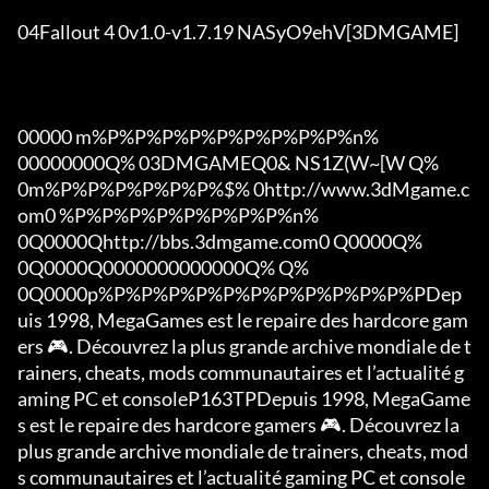
04Fallout 4 0v1.0-v1.7.19 NASyO9ehV[3DMGAME]

00000 m%P%P%P%P%P%P%P%P%P%n%

00000000Q% 03DMGAMEQ0& NS1Z(W~[W Q%

0m%P%P%P%P%P%P%$% 0http://www.3dMgame.c
om0 %P%P%P%P%P%P%P%P%n%

0Q0000Qhttp://bbs.3dmgame.com0 Q0000Q%

0Q0000Q0000000000000Q% Q%

0Q0000p%P%P%P%P%P%P%P%P%P%P%P%PDep
uis 1998, MegaGames est le repaire des hardcore gam
ers 🎮. Découvrez la plus grande archive mondiale de t
rainers, cheats, mods communautaires et l’actualité g
aming PC et consoleP163TPDepuis 1998, MegaGame
s est le repaire des hardcore gamers 🎮. Découvrez la 
plus grande archive mondiale de trainers, cheats, mod
s communautaires et l’actualité gaming PC et console