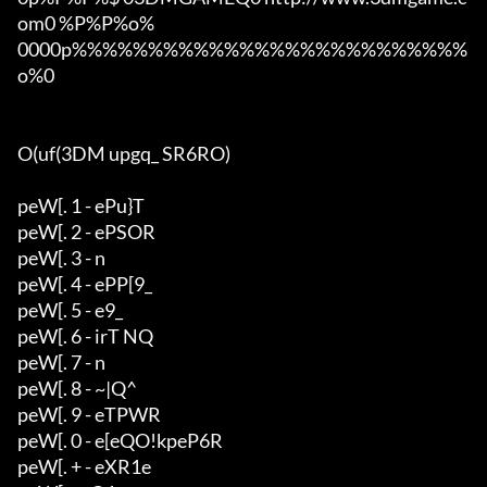
om0 %P%P%o%

0000p%%%%%%%%%%%%%%%%%%%%%%%%%%
o%0

O(uf(3DM upgq_ SR6RO)

peW[. 1 - ePu}T

peW[. 2 - ePSOR

peW[. 3 - n

peW[. 4 - ePP[9_

peW[. 5 - e9_

peW[. 6 - irT NQ

peW[. 7 - n

peW[. 8 - ~|Q^

peW[. 9 - eTPWR

peW[. 0 - e[eQO!kpeP6R

peW[. + - eXR1e
