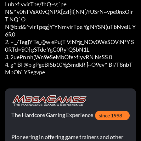
Lub>f:yvirTpe/fhQ~v;`pe

N&^v0hTVsX0vQNPX[zzI{I{ NN[/fUSrN~vpe0nxOir
T NQ `O

N@b:d&^virTpeg}Y'YNmvirTpe Yg NYSN(uTbNvelL Y
6R0

2. ~ _/Teg}Y Te_@w ePu}T V:NYg_NOv0WeSOV:N*Y S
0RTd=$O[ gSTde YgG0Ry`QSbN1L

3. 2uePn nh(Wn9eSeMbOfe>f:yyRN NsSS 0

4. g^ Bl @b gPgeBlSb10YgSmdkR ]~O9ev^ Bl/T8nbT
MbOb` YSegvpe
The Hardcore Gaming Experience
since 1998
Pioneering in offering game trainers and other