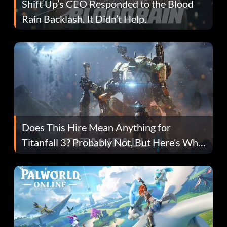
Shift Up’s CEO Responded to the Blood
Rain Backlash. It Didn’t Help.
Does This Hire Mean Anything for
Titanfall 3? Probably Not, But Here’s Why
Fans Are Hopeful