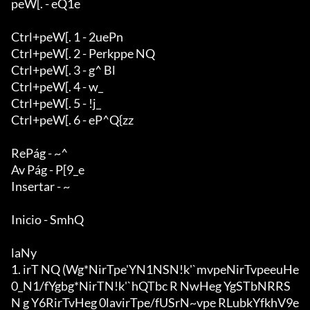
peW[. - eQ1e

Ctrl+peW[. 1 - 2uePn

Ctrl+peW[. 2 - Perkppe NQ

Ctrl+peW[. 3 - g^ Bl

Ctrl+peW[. 4 - w_

Ctrl+peW[. 5 - !j_

Ctrl+peW[. 6 - eP^Q{zz

RePág - ~^

Av Pág - P[9_e

Insertar - ~

Inicio - SmhQ

laNy

1. irT NQ (Wg*NirTpe'YN1NSN!k'`mvpeNirTvpeeuHe
0_N1/fYgbg*NirTN!k'`hQTbc R NwHeg YgSTbNRRS
N g Y6RirTvHeg 0lavirTpe/fUSrN~vpe RLubkYfkhV9e 