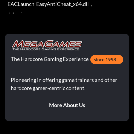
   EACLaunch  EasyAntiCheat_x64.dll  , 

     ,   ,       .
The Hardcore Gaming Experience
since 1998
Pioneering in offering game trainers and other
hardcore gamer-centric content.
More About Us