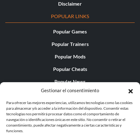
Disclaimer
POPULAR LINKS
Popular Games
Popular Trainers
Popular Mods
Popular Cheats
Popular News
Gestionar el consentimiento
Popular Editorials
Para ofrecer las mejores experiencias, utilizamos tecnologías como las cookies
Popular Free Games
para almacenar y/o acceder a la información del dispositivo. Consentir estas
tecnologías nos permitirá procesar datos como el comportamiento de
LATEST UPDATES
navegación o identificaciones únicas en este sitio. No consentir o retirar el
consentimiento, puede afectar negativamente a ciertas características y
funciones.
Does This Hire Mean Anything for Tit...