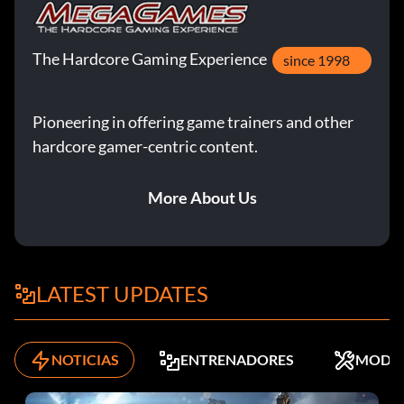
The Hardcore Gaming Experience
since 1998
Pioneering in offering game trainers and other
hardcore gamer-centric content.
More About Us
LATEST UPDATES
NOTICIAS
ENTRENADORES
MODS