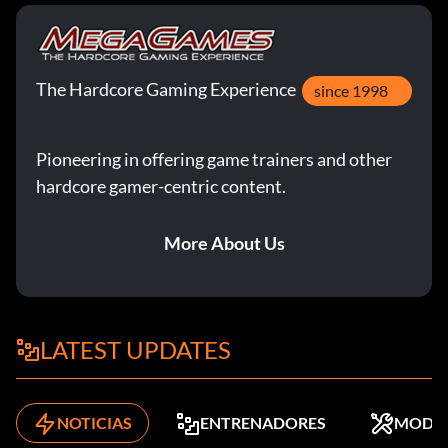
The Hardcore Gaming Experience
since 1998
Pioneering in offering game trainers and other
hardcore gamer-centric content.
More About Us
LATEST UPDATES
NOTICIAS
ENTRENADORES
MODS