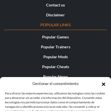
Contact us
Disclaimer
POPULAR LINKS
Popular Games
Popular Trainers
Popular Mods
Popular Cheats
Popular News
Gestionar el consentimiento
Popular Editorials
Para ofrecer las mejores experiencias, utilizamos tecnologías como las cookies
Popular Free Games
para almacenar y/o acceder a la información del dispositivo. Consentir estas
tecnologías nos permitirá procesar datos como el comportamiento de
LATEST UPDATES
navegación o identificaciones únicas en este sitio. No consentir o retirar el