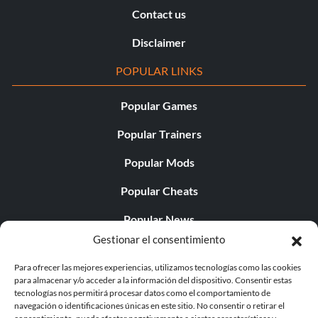
Contact us
Disclaimer
POPULAR LINKS
Popular Games
Popular Trainers
Popular Mods
Popular Cheats
Popular News
Gestionar el consentimiento
Popular Editorials
Para ofrecer las mejores experiencias, utilizamos tecnologías como las cookies
Popular Free Games
para almacenar y/o acceder a la información del dispositivo. Consentir estas
tecnologías nos permitirá procesar datos como el comportamiento de
LATEST UPDATES
navegación o identificaciones únicas en este sitio. No consentir o retirar el