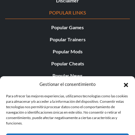
Disclaimer
POPULAR LINKS
Popular Games
Popular Trainers
Popular Mods
Popular Cheats
Popular News
Gestionar el consentimiento
Popular Editorials
Para ofrecer las mejores experiencias, utilizamos tecnologías como las cookies
Popular Free Games
para almacenar y/o acceder a la información del dispositivo. Consentir estas
tecnologías nos permitirá procesar datos como el comportamiento de
LATEST UPDATES
navegación o identificaciones únicas en este sitio. No consentir o retirar el
consentimiento, puede afectar negativamente a ciertas características y
funciones.
Gothic 1 Remake Players Get a Long L...