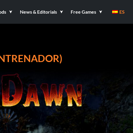
ods
News & Editorials
Free Games
ES
 ENTRENADOR)