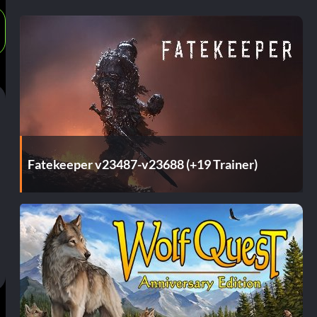
Fatekeeper v23487-v23688 (+19 Trainer)