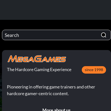
The Hardcore Gaming Experience
since 1998
Pioneering in offering game trainers and other
hardcore gamer-centric content.
More about us