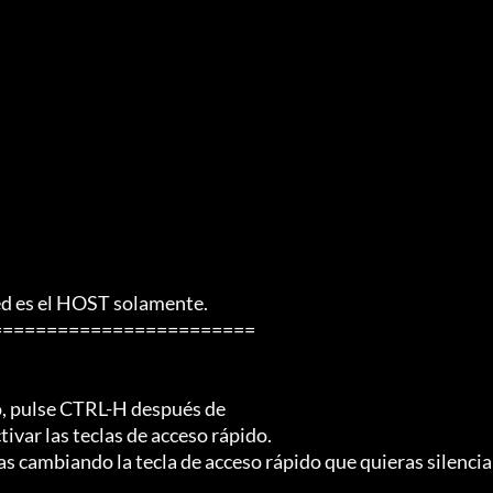
ed es el HOST solamente.

=======================

o, pulse CTRL-H después de

ivar las teclas de acceso rápido.

s cambiando la tecla de acceso rápido que quieras silenciar