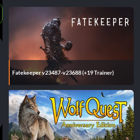
Fatekeeper v23487-v23688 (+19 Trainer)