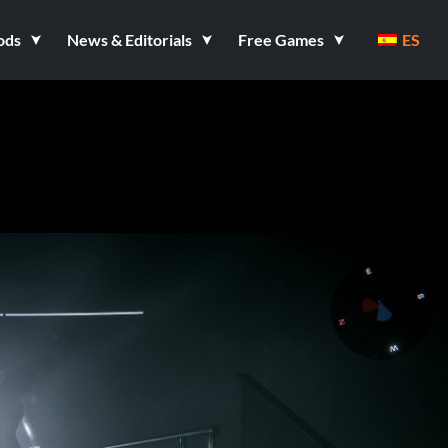
ods
News & Editorials
Free Games
ES