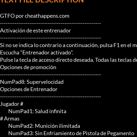
GTFO por cheathappens.com

-------------------------------------------------------

Activación de este entrenador

-------------------------------------------------------

Si no se indica lo contrario a continuación, pulsa F1 en el m
Escucha "Entrenador activado".

Pulse la tecla de acceso directo deseada. Todas las teclas 
Opciones de promoción

-------------------------------------------------------

NumPad8: Supervelocidad

Opciones de Entrenador

-------------------------------------------------------

Jugador #

	 NumPad1: Salud infinita

# Armas

	 NumPad2: Munición ilimitada

	 NumPad3: Sin Enfriamiento de Pistola de Pegamento
