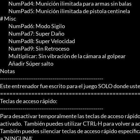
	 NumPad4: Munición ilimitada para armas sin balas

	 NumPad5: Munición ilimitada de pistola centinela

# Misc

	 NumPad6: Modo Sigilo

	 NumPad7: Super Daño

	 NumPad8: Super Velocidad

	 NumPad9: Sin Retroceso

	 Multiplicar: Sin vibración de la cámara al golpear

	 Añadir Súper salto

Notas

-------------------------------------------------------

Este entrenador fue escrito para el juego SOLO donde ust
=============================================
Teclas de acceso rápido:

-------------------------------------------------------

Para desactivar temporalmente las teclas de acceso rápid
activado.  También puedes utilizar CTRL-H para volver a act
También puedes silenciar teclas de acceso rápido específica
a 'NINGUNA'.
