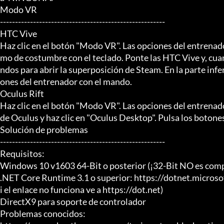
Modo VR

-------------------------------------------------------

HTC Vive

Haz clic en el botón "Modo VR". Las opciones del entrena
mo de costumbre con el teclado. Ponte las HTC Vive y, cua
ndos para abrir la superposición de Steam. En la parte inferi
ones del entrenador con el mando.

Oculus Rift

Haz clic en el botón "Modo VR". Las opciones del entrenad
de Oculus y haz clic en "Oculus Desktop". Pulsa los botones
Solución de problemas

-------------------------------------------------------

Requisitos:

Windows 10 v1603 64-Bit o posterior (¡32-Bit NO es compa
.NET Core Runtime 3.1 o superior: https://dotnet.micro
i el enlace no funciona ve a https://dot.net)

DirectX9 para soporte de controlador

Problemas conocidos:
