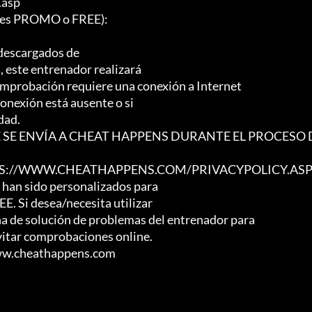
asp

es PROMO o FREE):

descargados de

, este entrenador realizará

mprobación requiere una conexión a Internet

onexión está ausente o si

ad.

 SE ENVÍA A CHEAT HAPPENS DURANTE EL PROCESO 
TPS://WWW.CHEATHAPPENS.COM/PRIVACYPOLICY.ASP
 han sido personalizados para

 Si desea/necesita utilizar

ina de solución de problemas del entrenador para

vitar comprobaciones online.

www.cheathappens.com