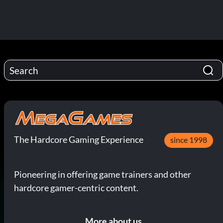
The Hardcore Gaming Experience
since 1998
Pioneering in offering game trainers and other
hardcore gamer-centric content.
More about us