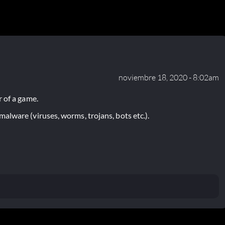
noviembre 18, 2020 - 8:02am
 of a game.
lware (viruses, worms, trojans, bots etc.).