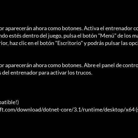
dor aparecerán ahora como botones. Activa el entrenador c
ndo estés dentro del juego, pulsa el botón "Menú" de los m
or, haz clic en el botón "Escritorio" y podrás pulsar las opc
or aparecerán ahora como botones. Abre el panel de control
 del entrenador para activar los trucos.

tible!)

soft.com/download/dotnet-core/3.1/runtime/desktop/x64 (