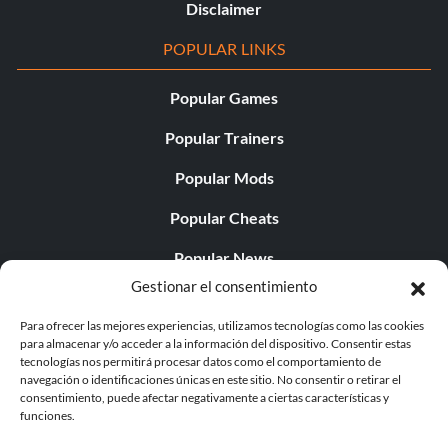
Disclaimer
POPULAR LINKS
Popular Games
Popular Trainers
Popular Mods
Popular Cheats
Popular News
Gestionar el consentimiento
Popular Editorials
Para ofrecer las mejores experiencias, utilizamos tecnologías como las cookies
Popular Free Games
para almacenar y/o acceder a la información del dispositivo. Consentir estas
tecnologías nos permitirá procesar datos como el comportamiento de
LATEST UPDATES
navegación o identificaciones únicas en este sitio. No consentir o retirar el
consentimiento, puede afectar negativamente a ciertas características y
funciones.
Palworld ya cuenta con dos versiones para móvil