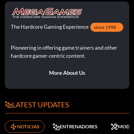
The Hardcore Gaming Experience
since 1998
Pioneering in offering game trainers and other
hardcore gamer-centric content.
More About Us
LATEST UPDATES
NOTICIAS
ENTRENADORES
MODS