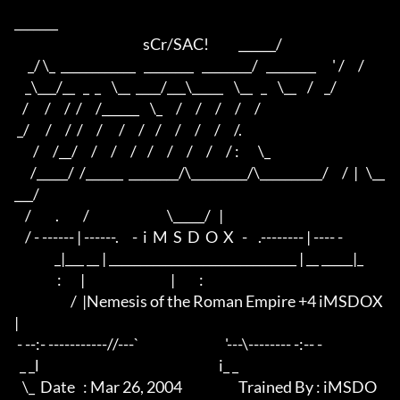
_______        

                                                sCr/SAC!           ______/

     _/ \_  ____________   ________   ________/   ________      ' /     /

    _\___/__   _  _    \__  ____/___\_____    \__   _    \__    /    _/

   /      /     /  /     /______    \_     /     /     /     /     /        

 _/      /     /  /     /      /     /    /     /     /     /     /.      

       /     /__/     /     /     /    /     /     /     /     / :       \_

      /_____/  /______  ________/\_________/\__________/     /  |   \__
___/

    /         .         /                             \_____/   |

    / - ------ | ------.     -  i  M  S  D  O  X   -    .-------- | ---- -

               _|___ __ | ______________________________ | __ _____|_

                :       |                                |         :

                     /  |Nemesis of the Roman Empire +4 iMSDOX
|  

 - --:- -----------//---`                                '---\-------- -:-- -

  _ _l                                                                   i_ _

   \_  Date   : Mar 26, 2004                     Trained By : iMSDO