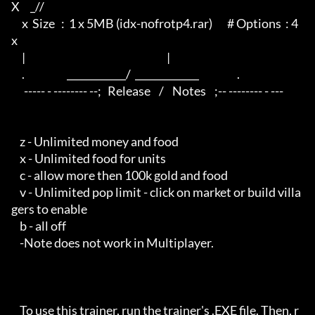
X     _// 

     x  Size   :  1 x 5MB (idx-nofrotp4.rar)       # Options  : 4         
x

     |                                                                   |

     .                    ____________/  _____________                  .

      ----- - -------- --;   Release    /    Notes    ;-- -------- - ---

    z - Unlimited money and food

    x - Unlimited food for units

    c - allow more then 100k gold and food

    v - Unlimited pop limit - click on market or build villa
gers to enable

    b - all off

    -Note does not work in Multiplayer.

    To use this trainer, run the trainer's .EXE file. Then, r