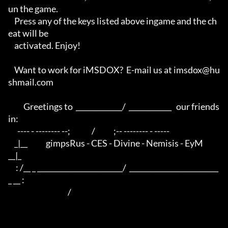
un the game. 

    Press any of the keys listed above ingame and the ch
eat will be 

    activated. Enjoy!

    Want to work for iMSDOX?  E-mail us at imsdox@hu
shmail.com

          Greetings to  _____________/  ____________   our friends 
in:

      ---- - -------- --;              /            ;-- -------- - ----- 

    _|__            gimpsRus - CES - Divine - Nemisis - EyM            
__|_

     : /__ _ ________________________/  _________________________ 
_ __ :

                                       /