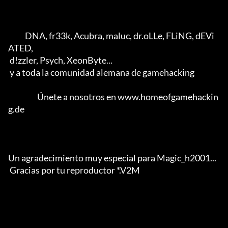
           DNA, fr33k, Acubra, maluc, dr.oLLe, FLiNG, dEVi
ATED, 

 d!zzler, Psych, XeonByte... 

 y a toda la comunidad alemana de gamehacking           

                   Únete a nosotros en www.homeofgamehackin
g.de

Un agradecimiento muy especial para Magic_h2001... 

 Gracias por tu reproductor *.V2M                  
