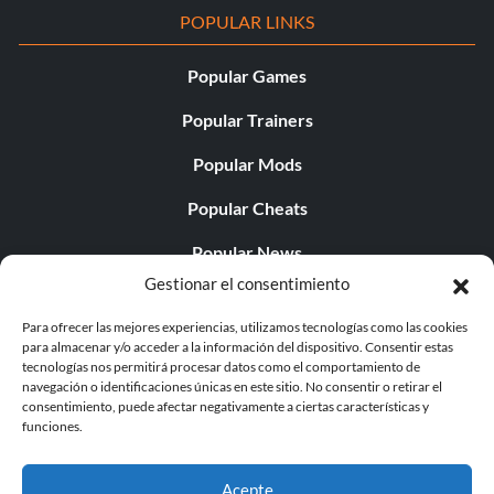
POPULAR LINKS
Popular Games
Popular Trainers
Popular Mods
Popular Cheats
Popular News
Gestionar el consentimiento
Popular Editorials
Para ofrecer las mejores experiencias, utilizamos tecnologías como las cookies
Popular Free Games
para almacenar y/o acceder a la información del dispositivo. Consentir estas
tecnologías nos permitirá procesar datos como el comportamiento de
LATEST UPDATES
navegación o identificaciones únicas en este sitio. No consentir o retirar el
consentimiento, puede afectar negativamente a ciertas características y
funciones.
Does This Hire Mean Anything for Tit...
Acepte