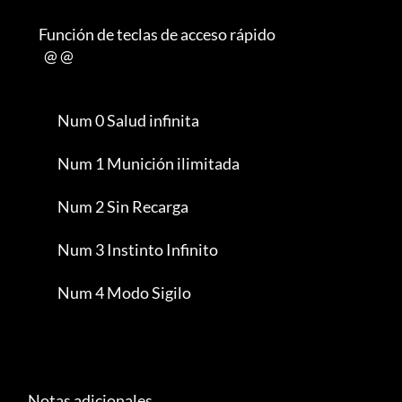
         Función de teclas de acceso rápido

           @ @

                Num 0 Salud infinita

                Num 1 Munición ilimitada

                Num 2 Sin Recarga

                Num 3 Instinto Infinito

                Num 4 Modo Sigilo

     Notas adicionales
