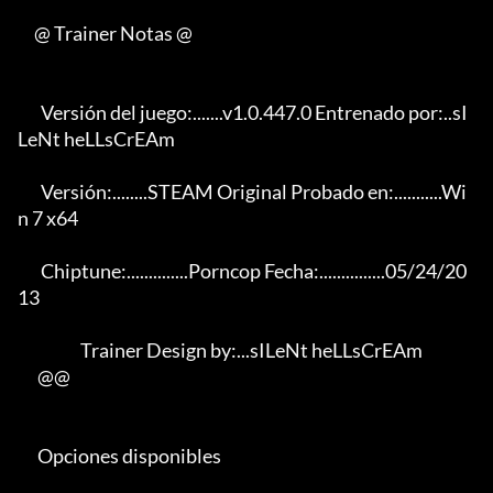
     @ Trainer Notas @

       Versión del juego:.......v1.0.447.0 Entrenado por:..sI
LeNt heLLsCrEAm

       Versión:........STEAM Original Probado en:...........Wi
n 7 x64

       Chiptune:..............Porncop Fecha:...............05/24/20
13

                   Trainer Design by:...sILeNt heLLsCrEAm

      @@

      Opciones disponibles
