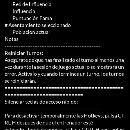
	 Red de Influencia

	 Influencia

	 Puntuación Fama

# Asentamiento seleccionado

	 Población actual

Notas

-------------------------------------------------------

Reiniciar Turnos:

Asegúrate de que has finalizado el turno al menos una 
vez durante la sesión de juego actual o se mostrará un 
error. Actívalo y cuando termines un turno, los turnos 
se reiniciarán.

=========================================
===========================

Silenciar teclas de acceso rápido:

-------------------------------------------------------

Para desactivar temporalmente las Hotkeys, pulsa CT
RL-H después de que el entrenador esté

activado.  También puedes utilizar CTRL-H para volve