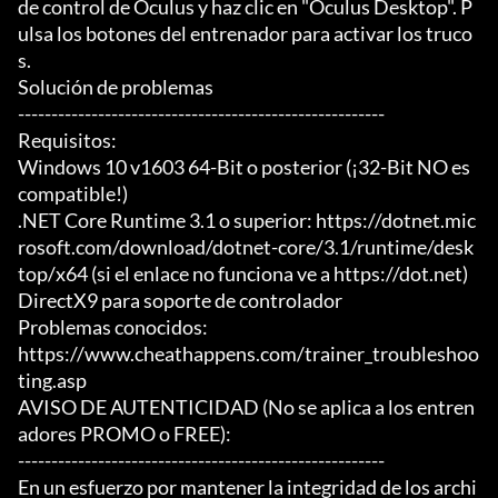
de control de Oculus y haz clic en "Oculus Desktop". P
ulsa los botones del entrenador para activar los truco
s.

Solución de problemas

-------------------------------------------------------

Requisitos:

Windows 10 v1603 64-Bit o posterior (¡32-Bit NO es 
compatible!)

.NET Core Runtime 3.1 o superior: https://dotnet.mic
rosoft.com/download/dotnet-core/3.1/runtime/desk
top/x64 (si el enlace no funciona ve a https://dot.net)

DirectX9 para soporte de controlador

Problemas conocidos:

https://www.cheathappens.com/trainer_troubleshoo
ting.asp

AVISO DE AUTENTICIDAD (No se aplica a los entren
adores PROMO o FREE):

-------------------------------------------------------

En un esfuerzo por mantener la integridad de los archi