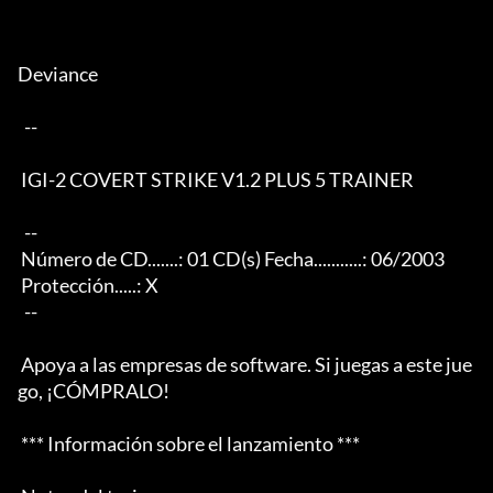
Deviance                                                          

  -- 

 IGI-2 COVERT STRIKE V1.2 PLUS 5 TRAINER

  -- 

 Número de CD.......: 01 CD(s) Fecha...........: 06/2003 

 Protección.....: X

  -- 

 Apoya a las empresas de software. Si juegas a este jue
go, ¡CÓMPRALO!

 *** Información sobre el lanzamiento *** 
