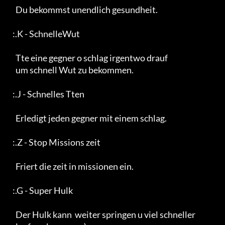
     Du bekommst unendlich gesundheit.                              

   :.K - SchnelleWut                                              

     Tte eine gegner o schlag irgentwo drauf                       

     um schnell Wut zu bekommen.                                   

   :.J - Schnelles Tten                                            

     Erledigt jeden gegner mit einem schlag.                       

   :.Z - Stop Missions zeit                                        

     Friert die zeit in missionen ein.                             

   :.G - Super Hulk                                                

     Der Hulk kann  weiter springen u viel schneller               
