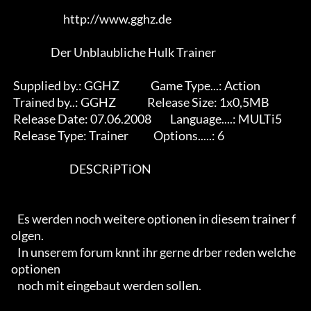
                         http://www.gghz.de

                   Der Unblaubliche Hulk Trainer                   

 Supplied by.: GGHZ               Game Type...: Action            

 Trained by..: GGHZ               Release Size: 1x0,5MB           

 Release Date: 07.06.2008         Language....: MULTi5            

 Release Type: Trainer            Options.....: 6                 

                            DESCRiPTiON                            

   Es werden noch weitere optionen in diesem trainer f
olgen.       

   In unserem forum knnt ihr gerne drber reden welche 
optionen    

   noch mit eingebaut werden sollen.                               
