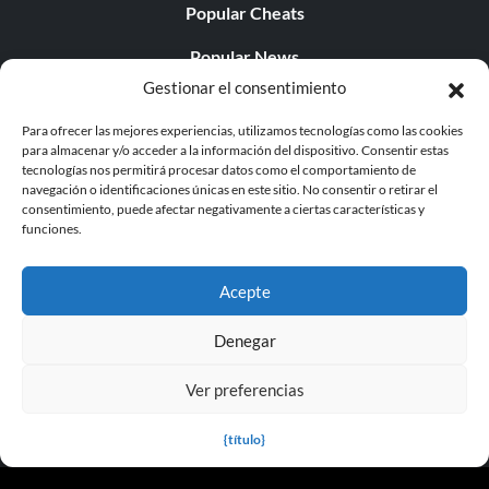
Popular Cheats
Popular News
Gestionar el consentimiento
Popular Editorials
Para ofrecer las mejores experiencias, utilizamos tecnologías como las cookies
Popular Free Games
para almacenar y/o acceder a la información del dispositivo. Consentir estas
tecnologías nos permitirá procesar datos como el comportamiento de
LATEST UPDATES
navegación o identificaciones únicas en este sitio. No consentir o retirar el
consentimiento, puede afectar negativamente a ciertas características y
funciones.
Palworld ya cuenta con dos versiones para móvil
independientes...
Acepte
Denegar
Ver preferencias
© 1998 - 2026 MegaGames.com All rights reserved
Privacy Policy
Terms of Service
Manage Cookie
{título}
Settings