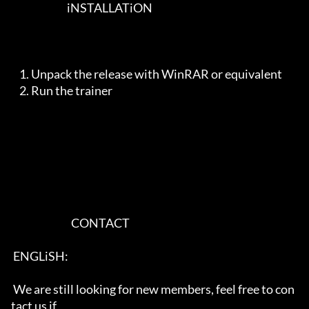
                           iNSTALLATiON                            

    1. Unpack the release with WinRAR or equivalent                

    2. Run the trainer                                             

                             CONTACT                               

 ENGLiSH:                                                          

 We are still looking for new members, feel free to con
tact us if  
