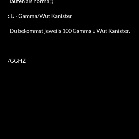
     laufen als norma ;)                                           

   :.U - Gamma/Wut Kanister                                        

     Du bekommst jeweils 100 Gamma u Wut Kanister.                 

   /GGHZ                                                           
