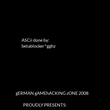
                        ASCii done by:       

                        betablocker^gghz      

                gERMAN gAMEhACKING zONE 2008            

                          PROUDLY PRESENTS:
