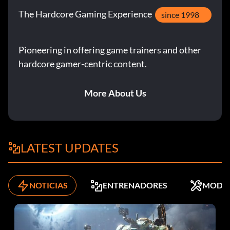
The Hardcore Gaming Experience
since 1998
Pioneering in offering game trainers and other
hardcore gamer-centric content.
More About Us
LATEST UPDATES
NOTICIAS
ENTRENADORES
MODS