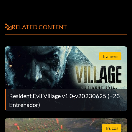
RELATED CONTENT
Trainers
Resident Evil Village v1.0-v20230625 (+23
Entrenador)
Trucos