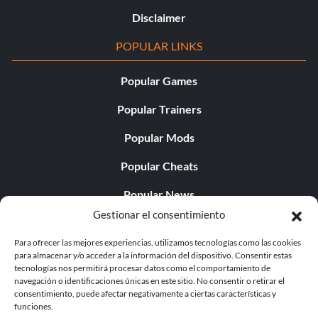
Disclaimer
POPULAR LINKS
Popular Games
Popular Trainers
Popular Mods
Popular Cheats
Popular News
Gestionar el consentimiento
Popular Editorials
Para ofrecer las mejores experiencias, utilizamos tecnologías como las cookies
Popular Free Games
para almacenar y/o acceder a la información del dispositivo. Consentir estas
tecnologías nos permitirá procesar datos como el comportamiento de
LATEST UPDATES
navegación o identificaciones únicas en este sitio. No consentir o retirar el
consentimiento, puede afectar negativamente a ciertas características y
funciones.