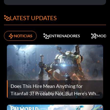
LATEST UPDATES
NOTICIAS
ENTRENADORES
MODS
Does This Hire Mean Anything for
Titanfall 3? Probably Not, But Here’s Why
Fans Are Hopeful