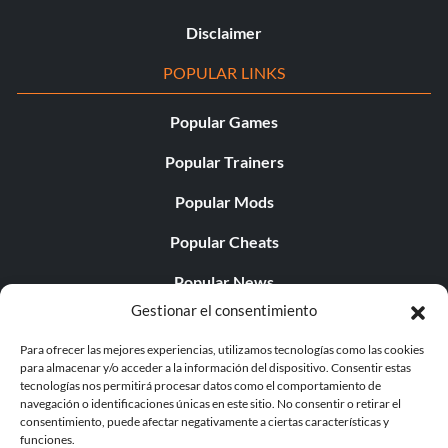
Disclaimer
POPULAR LINKS
Popular Games
Popular Trainers
Popular Mods
Popular Cheats
Popular News
Gestionar el consentimiento
Popular Editorials
Para ofrecer las mejores experiencias, utilizamos tecnologías como las cookies
Popular Free Games
para almacenar y/o acceder a la información del dispositivo. Consentir estas
tecnologías nos permitirá procesar datos como el comportamiento de
LATEST UPDATES
navegación o identificaciones únicas en este sitio. No consentir o retirar el
consentimiento, puede afectar negativamente a ciertas características y
funciones.