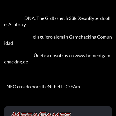
                          DNA, The G, d!zzler, fr33k, XeonByte, dr.oll
e, Acubra y..

                                     el agujero alemán Gamehacking Comun
idad

                                      Únete a nosotros en www.homeofgam
ehacking.de

   NFO creado por sILeNt heLLsCrEAm