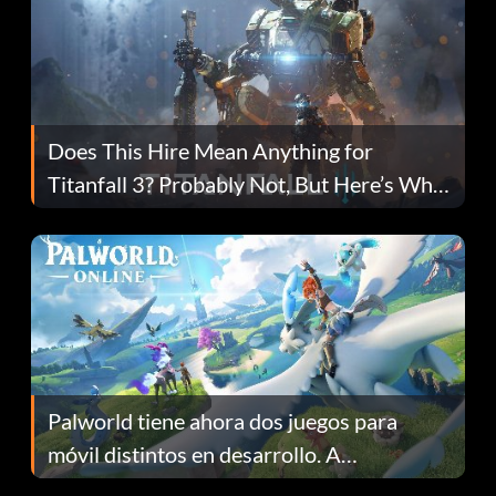
Does This Hire Mean Anything for
Titanfall 3? Probably Not, But Here’s Why
Fans Are Hopeful
Palworld tiene ahora dos juegos para
móvil distintos en desarrollo. A
continuación te explicamos por qué.