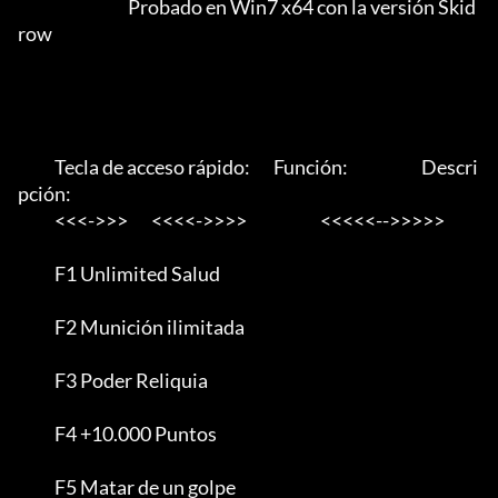
                                 Probado en Win7 x64 con la versión Skid
row                              

           Tecla de acceso rápido:       Función:                      Descri
pción:                                      

           <<<->>>       <<<<->>>>                      <<<<<-->>>>>

           F1 Unlimited Salud

           F2 Munición ilimitada

           F3 Poder Reliquia

           F4 +10.000 Puntos

           F5 Matar de un golpe
