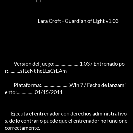
                                     Lara Croft - Guardian of Light v1.03                                 

          Versión del juego:.....................1.03 / Entrenado po
r:..........sILeNt heLLsCrEAm

          Plataforma:........................Win 7 / Fecha de lanzami
ento:...............01/15/2011

       Ejecuta el entrenador con derechos administrativo
s, de lo contrario puede que el entrenador no funcione 
correctamente.    
