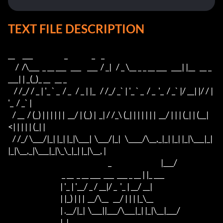
TEXT FILE DESCRIPTION
__     ___                     _                _    _              

     /  /\___  _ __ ___   ___    ___  / _|   / _ \__ _ _ __ ___   ___| |__   __ _  
___| | _(_)_ __   __ _  

    / /_/ / _ | '_ ` _  / _   / _ | |_   / /_/ _` | '_ ` _  / _  '_  / _` |/ __| |/ / | 
'_  / _` | 

   / __  / (_) | | | | | |  __/ | (_) |  _| / /_\ (_| | | | | | |  __/ | | | (_| | (__|   
<| | | | | (_| | 

   / /_/ \___/|_| |_| |_|\___|  \___/|_|   \____/\__,_|_| |_| |_|\___|_| 
|_|\__,_|\___|_|\_\_|_| |_|\__, | 

                                                                   _                                 |___/  

                                    _ __  _ __ ___  ___  ___ _ __ | |_ ___                                  

                                   | '_ | '__/ _ / __|/ _  '_ | __/ __|                                 

                                   | |_) | | |  __/\__   __/ | | | |_\__                                  

                                   | .__/|_|  \___||___/\___|_| |_|\__|___/                                 

                                   |_|                                                                      
