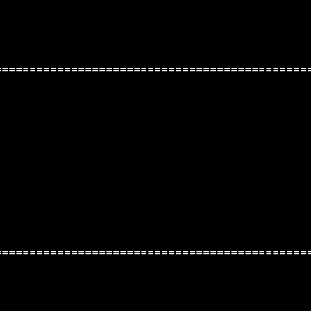
=============================================
=============================================