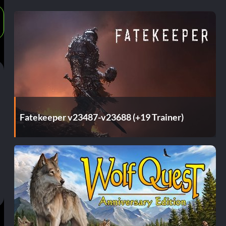
Fatekeeper v23487-v23688 (+19 Trainer)