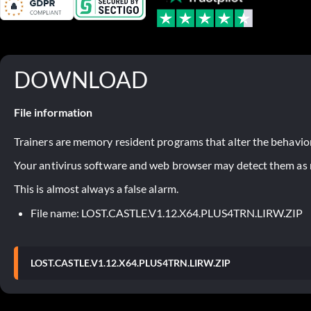
DOWNLOAD
File information
Trainers are memory resident programs that alter the behavior
Your antivirus software and web browser may detect them as ma
This is almost always a false alarm.
File name: LOST.CASTLE.V1.12.X64.PLUS4TRN.LIRW.ZIP
LOST.CASTLE.V1.12.X64.PLUS4TRN.LIRW.ZIP