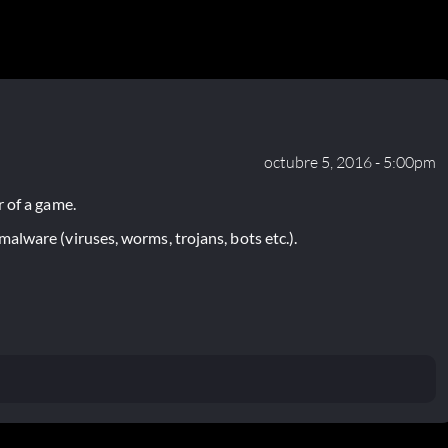
octubre 5, 2016 - 5:00pm
 of a game.
lware (viruses, worms, trojans, bots etc.).