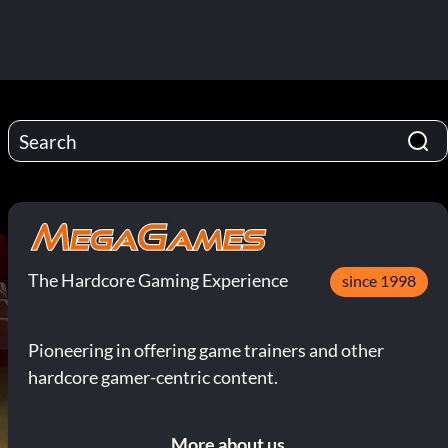
The Hardcore Gaming Experience
since 1998
Pioneering in offering game trainers and other
hardcore gamer-centric content.
More about us