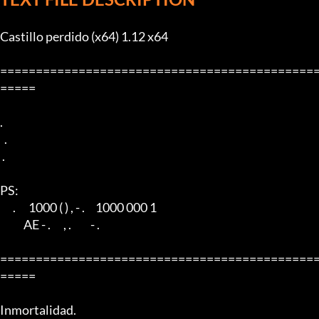
Castillo perdido (x64) 1.12 x64

============================================
=====

.

  .

 .

PS:

      .      1000 ( ) , - .     1000 000 1

           AE - .      , .         - .

============================================
=====

Inmortalidad.
