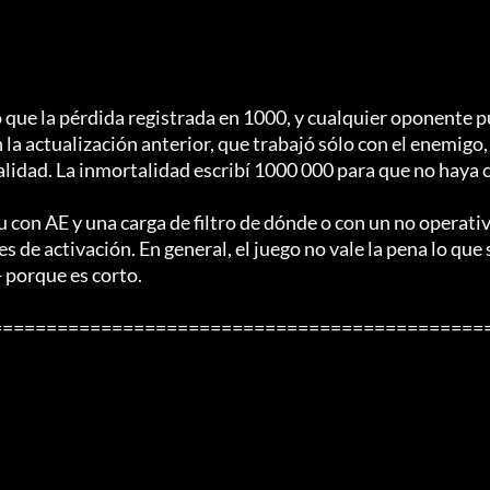
 que la pérdida registrada en 1000, y cualquier oponente p
a actualización anterior, que trabajó sólo con el enemigo, 
talidad. La inmortalidad escribí 1000 000 para que no haya 
 con AE y una carga de filtro de dónde o con un no operati
 de activación. En general, el juego no vale la pena lo que 
porque es corto.

=============================================