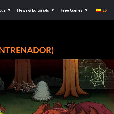
ods
News & Editorials
Free Games
ES
 ENTRENADOR)