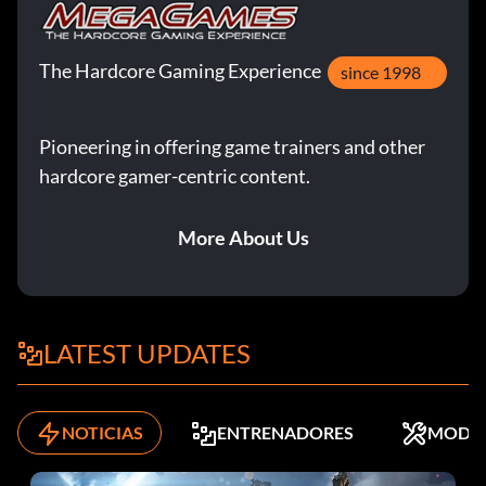
The Hardcore Gaming Experience
since 1998
Pioneering in offering game trainers and other
hardcore gamer-centric content.
More About Us
LATEST UPDATES
NOTICIAS
ENTRENADORES
MODS