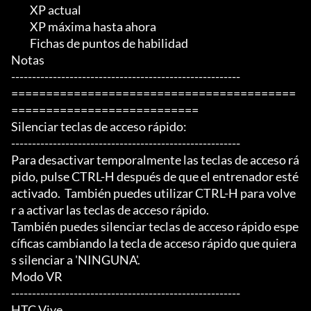
	 XP actual

	 XP máxima hasta ahora

	 Fichas de puntos de habilidad

Notas

-------------------------------------------------------

=========================================
===========================

Silenciar teclas de acceso rápido:

-------------------------------------------------------

Para desactivar temporalmente las teclas de acceso rá
pido, pulse CTRL-H después de que el entrenador esté

activado.  También puedes utilizar CTRL-H para volve
r a activar las teclas de acceso rápido.

También puedes silenciar teclas de acceso rápido espe
cíficas cambiando la tecla de acceso rápido que quiera
s silenciar a 'NINGUNA'.

Modo VR

-------------------------------------------------------

HTC Vive
