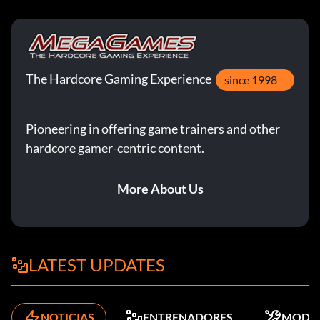
The Hardcore Gaming Experience
since 1998
Pioneering in offering game trainers and other
hardcore gamer-centric content.
More About Us
LATEST UPDATES
NOTICIAS
ENTRENADORES
MODS