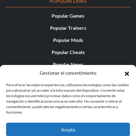
POPULAR LINKS
Popular Games
Popular Trainers
Popular Mods
Popular Cheats
Popular News
Gestionar el consentimiento
Popular Editorials
Para ofrecer las mejores experiencias, utilizamos tecnologías como las cookies
Popular Free Games
para almacenar y/o acceder a la información del dispositivo. Consentir estas
tecnologías nos permitirá procesar datos como el comportamiento de
LATEST UPDATES
navegación o identificaciones únicas en este sitio. No consentir o retirar el
consentimiento, puede afectar negativamente a ciertas características y
funciones.
Does This Hire Mean Anything for Tit...
Acepte