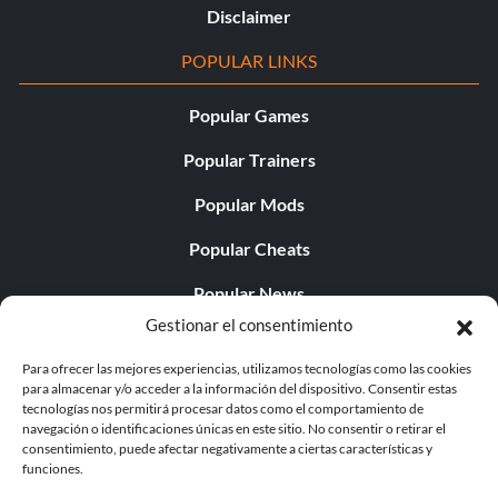
Disclaimer
POPULAR LINKS
Popular Games
Popular Trainers
Popular Mods
Popular Cheats
Popular News
Gestionar el consentimiento
Popular Editorials
Para ofrecer las mejores experiencias, utilizamos tecnologías como las cookies
Popular Free Games
para almacenar y/o acceder a la información del dispositivo. Consentir estas
tecnologías nos permitirá procesar datos como el comportamiento de
LATEST UPDATES
navegación o identificaciones únicas en este sitio. No consentir o retirar el
consentimiento, puede afectar negativamente a ciertas características y
funciones.
Does This Hire Mean Anything for Tit...