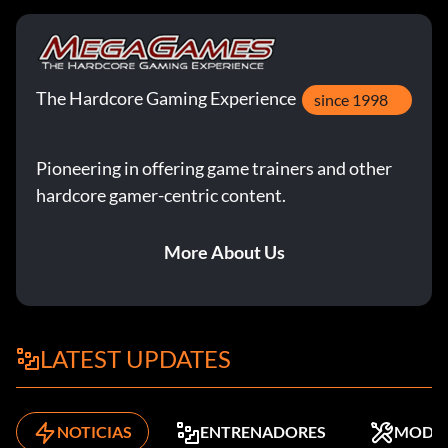
The Hardcore Gaming Experience
since 1998
Pioneering in offering game trainers and other
hardcore gamer-centric content.
More About Us
LATEST UPDATES
NOTICIAS
ENTRENADORES
MODS