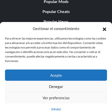
Popular Mods
Popular Cheats
Popular News
Gestionar el consentimiento
Popular Editorials
Para ofrecer las mejores experiencias, utilizamos tecnologías como las cookies
Popular Free Games
para almacenar y/o acceder a la información del dispositivo. Consentir estas
tecnologías nos permitirá procesar datos como el comportamiento de
LATEST UPDATES
navegación o identificaciones únicas en este sitio. No consentir o retirar el
consentimiento, puede afectar negativamente a ciertas características y
funciones.
Does This Hire Mean Anything for Tit...
Acepte
Denegar
© 1998 - 2026 MegaGames.com All rights reserved
Ver preferencias
Privacy Policy
Terms of Service
Manage Cookie
Settings
{título}