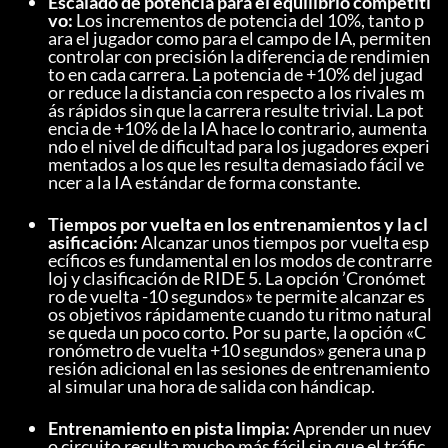
Escalado de potencia para el equilibrio competiti
vo:
 Los incrementos de potencia del 10%, tanto p
ara el jugador como para el campo de IA, permiten 
controlar con precisión la diferencia de rendimien
to en cada carrera. La potencia de +10% del jugad
or reduce la distancia con respecto a los rivales m
ás rápidos sin que la carrera resulte trivial. La pot
encia de +10% de la IA hace lo contrario, aumenta
ndo el nivel de dificultad para los jugadores experi
mentados a los que les resulta demasiado fácil ve
ncer a la IA estándar de forma constante.
Tiempos por vuelta en los entrenamientos y la cl
asificación:
 Alcanzar unos tiempos por vuelta esp
ecíficos es fundamental en los modos de contrarre
loj y clasificación de RIDE 5. La opción ’Cronómet
ro de vuelta -10 segundos» te permite alcanzar es
os objetivos rápidamente cuando tu ritmo natural 
se queda un poco corto. Por su parte, la opción «C
ronómetro de vuelta +10 segundos» genera una p
resión adicional en las sesiones de entrenamiento 
al simular una hora de salida con hándicap.
Entrenamiento en pista limpia:
 Aprender un nuev
o circuito resulta mucho más fácil sin que el tráfic