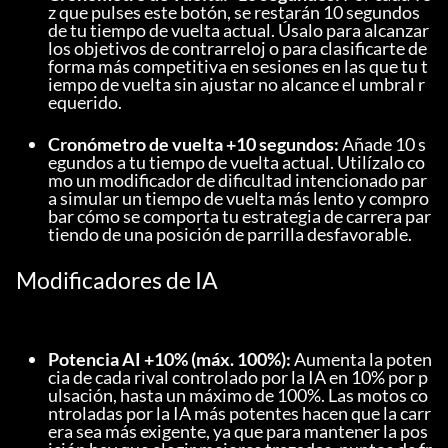
z que pulses este botón, se restarán 10 segundos 
de tu tiempo de vuelta actual. Úsalo para alcanzar 
los objetivos de contrarreloj o para clasificarte de 
forma más competitiva en sesiones en las que tu t
iempo de vuelta sin ajustar no alcance el umbral r
equerido.
Cronómetro de vuelta +10 segundos:
 Añade 10 s
egundos a tu tiempo de vuelta actual. Utilízalo co
mo un modificador de dificultad intencionado par
a simular un tiempo de vuelta más lento y compro
bar cómo se comporta tu estrategia de carrera par
tiendo de una posición de parrilla desfavorable.
Modificadores de IA
Potencia AI +10% (máx. 100%):
 Aumenta la poten
cia de cada rival controlado por la IA en 10% por p
ulsación, hasta un máximo de 100%. Las motos co
ntroladas por la IA más potentes hacen que la carr
era sea más exigente, ya que para mantener la pos