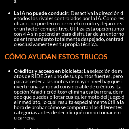
a.
La IA no puede conducir:
 Desactiva la dirección d
e todos los rivales controlados por la IA. Como res
ultado, no pueden recorrer el circuito y dejan de s
er un factor competitivo. Utiliza esta opción junto 
con «IA sin potencia» para disfrutar de un entorno 
de entrenamiento totalmente despejado, centrad
o exclusivamente en tu propia técnica.
CÓMO AYUDAN ESTOS TRUCOS
Créditos y acceso en bicicleta:
 La selección de m
otos de RIDE 5 es uno de sus puntos fuertes, pero 
para acceder a las motos de mayor nivel hay que i
nvertir una cantidad considerable de créditos. La 
opción ’Añadir créditos» elimina esa barrera, de m
odo que puedes pilotar cualquier moto del juego d
e inmediato, lo cual resulta especialmente útil a la 
hora de probar cómo se comportan las diferentes 
categorías antes de decidir qué rumbo tomar en t
u carrera.