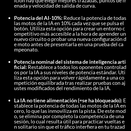
ición hay que elegir mejores trazadas, puntos de fr
enada y velocidad de salida de curva.
Potencia del AI-10%:
 Reduce la potencia de todas 
las motos de la IA en 10% cada vez que se pulsa el 
botón. Utiliza esta opción para crear un entorno c
ompetitivo más accesible a la hora de aprender un 
nuevo circuito o probar una nueva configuración d
e moto antes de presentarla en una prueba del ca
mpeonato.
Potencia nominal del sistema de inteligencia arti
ficial:
 Restablece a todos los oponentes controlad
os por la IA a sus niveles de potencia estándar. Uti
liza esta opción para volver rápidamente a una co
mpetición equilibrada tras realizar pruebas con aj
ustes modificados del rendimiento de la IA.
La IA no tiene alimentación (=se ha bloqueado):
 E
stablece la potencia de todas las motos de la IA en 
cero, lo que las inmoviliza en la pista. De este mod
o, se elimina por completo la competencia de una 
sesión, lo cual resulta útil para practicar vueltas e
n solitario sin que el tráfico interfiera en tu trazad