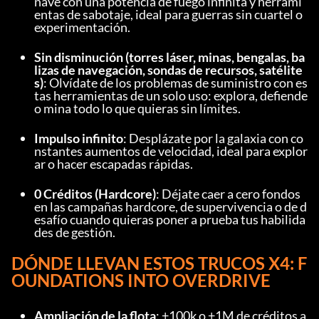
nave con una potencia de fuego infinita y herrami
entas de sabotaje, ideal para guerras sin cuartel o 
experimentación.
Sin disminución (torres láser, minas, bengalas, ba
lizas de navegación, sondas de recursos, satélite
s)
: Olvídate de los problemas de suministro con es
tas herramientas de un solo uso: explora, defiende 
o mina todo lo que quieras sin límites.
Impulso infinito
: Desplázate por la galaxia con co
nstantes aumentos de velocidad, ideal para explor
ar o hacer escapadas rápidas.
0 Créditos (Hardcore)
: Déjate caer a cero fondos 
en las campañas hardcore, de supervivencia o de d
esafío cuando quieras poner a prueba tus habilida
des de gestión.
DÓNDE LLEVAN ESTOS TRUCOS X4: F
OUNDATIONS INTO OVERDRIVE
Ampliación de la flota
: +100k o +1M de créditos a