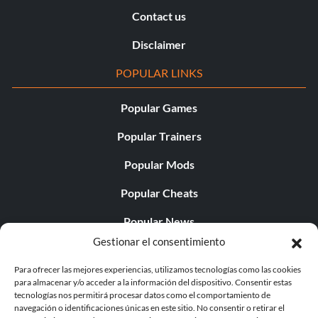
Contact us
Disclaimer
POPULAR LINKS
Popular Games
Popular Trainers
Popular Mods
Popular Cheats
Popular News
Gestionar el consentimiento
Popular Editorials
Para ofrecer las mejores experiencias, utilizamos tecnologías como las cookies
Popular Free Games
para almacenar y/o acceder a la información del dispositivo. Consentir estas
tecnologías nos permitirá procesar datos como el comportamiento de
LATEST UPDATES
navegación o identificaciones únicas en este sitio. No consentir o retirar el