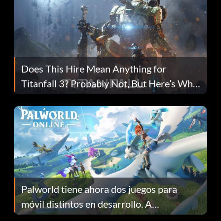
Does This Hire Mean Anything for
Titanfall 3? Probably Not, But Here’s Why
Fans Are Hopeful
Palworld tiene ahora dos juegos para
móvil distintos en desarrollo. A
continuación te explicamos por qué.