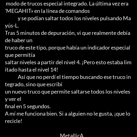
 modo de trucos especial integrado. La última vez era 
'MEGAHIT» en la línea de comandos

	      y se podían saltar todos los niveles pulsando Ma
yús-L.

Tras 5 minutos de depuración, vi que realmente debía 
de haber un

truco de este tipo, porque había un indicador especial 
que permitía

saltar niveles a partir del nivel 4. ¡Pero esto estaba lim
itado hasta el nivel 14!

	      Así que no perdí el tiempo buscando ese truco in
tegrado, sino que escribí

un nuevo truco que permite saltarse todos los niveles 
y ver el 

final en 5 segundos.

A mí me funciona bien. Si a alguien no le gusta, ¡que lo 
recicle!

						            MetallicA
