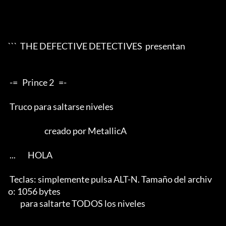
```  THE DEFECTIVE DETECTIVES  presentan 

 -=   Prince 2   =- 

 Truco para saltarse niveles               

                        creado por MetallicA 

 ...        HOLA 

 Teclas: simplemente pulsa ALT-N. Tamaño del archiv
o: 1056 bytes         

        para saltarte TODOS los niveles
