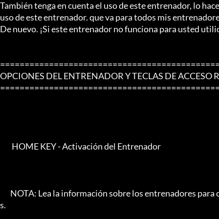
También tenga en cuenta el uso de este entrenador, lo hace
uso de este entrenador. que va para todos mis entrenadores
De nuevo. ¡Si este entrenador no funciona para usted utili
=============================================
OPCIONES DEL ENTRENADOR Y TECLAS DE ACCESO R
=============================================
        HOME KEY - Activación del Entrenador

       NOTA: Lea la información sobre los entrenadores para conocer las teclas de acceso rápido y las opciones adicionale
s.
