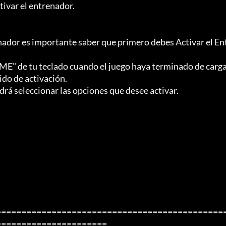
tivar el entrenador.

enador es importante saber que primero debes Activar el En
OME" de tu teclado cuando el juego haya terminado de carg
do de activación.

drá seleccionar las opciones que desee activar.

=============================================
=====================
