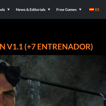
ods
News & Editorials
Free Games
ES
 V1.1 (+7 ENTRENADOR)