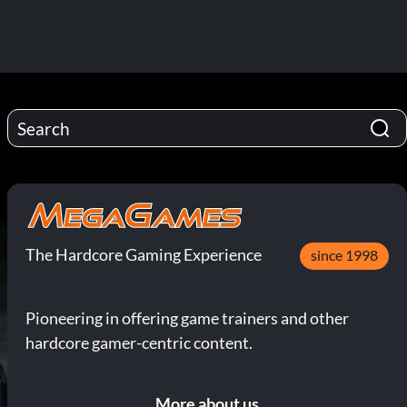
The Hardcore Gaming Experience
since 1998
Pioneering in offering game trainers and other
hardcore gamer-centric content.
More about us