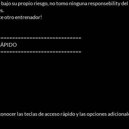
 bajo su propio riesgo, no tomo ninguna responsebility del 
.

ce otro entrenador!

============================

ÁPIDO

============================
