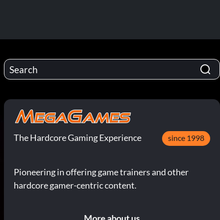
The Hardcore Gaming Experience
since 1998
Pioneering in offering game trainers and other
hardcore gamer-centric content.
More about us