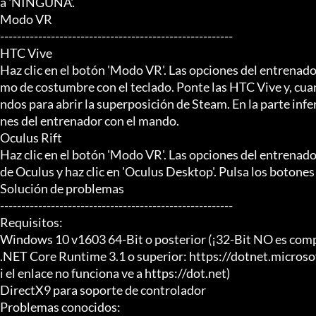
a 'NINGUNA'.

Modo VR

-------------------------------------------------------

HTC Vive

Haz clic en el botón 'Modo VR'. Las opciones del entrenad
mo de costumbre con el teclado. Ponte las HTC Vive y, cuan
ndos para abrir la superposición de Steam. En la parte inferi
nes del entrenador con el mando.

Oculus Rift

Haz clic en el botón 'Modo VR'. Las opciones del entrenad
de Oculus y haz clic en 'Oculus Desktop'. Pulsa los botones 
Solución de problemas

-------------------------------------------------------

Requisitos:

Windows 10 v1603 64-Bit o posterior (¡32-Bit NO es compa
.NET Core Runtime 3.1 o superior: https://dotnet.micro
i el enlace no funciona ve a https://dot.net)

DirectX9 para soporte de controlador

Problemas conocidos:
