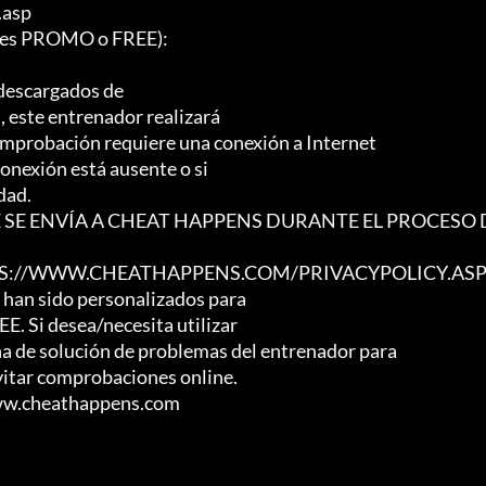
asp

es PROMO o FREE):

descargados de

, este entrenador realizará

mprobación requiere una conexión a Internet

onexión está ausente o si

ad.

 SE ENVÍA A CHEAT HAPPENS DURANTE EL PROCESO 
TPS://WWW.CHEATHAPPENS.COM/PRIVACYPOLICY.ASP
 han sido personalizados para

 Si desea/necesita utilizar

ina de solución de problemas del entrenador para

vitar comprobaciones online.

www.cheathappens.com