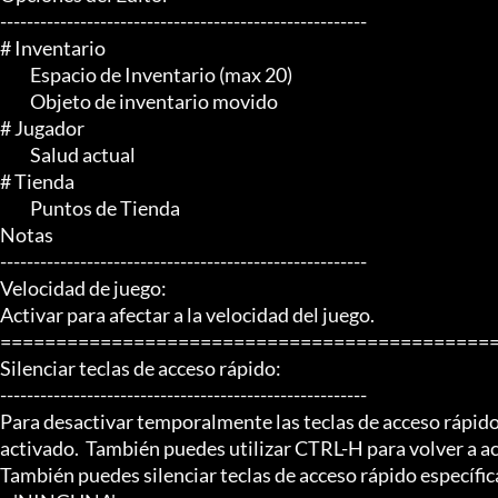
-------------------------------------------------------

# Inventario

	 Espacio de Inventario (max 20)

	 Objeto de inventario movido

# Jugador

	 Salud actual

# Tienda

	 Puntos de Tienda

Notas

-------------------------------------------------------

Velocidad de juego:

Activar para afectar a la velocidad del juego.

=============================================
Silenciar teclas de acceso rápido:

-------------------------------------------------------

Para desactivar temporalmente las teclas de acceso rápido
activado.  También puedes utilizar CTRL-H para volver a act
También puedes silenciar teclas de acceso rápido específica