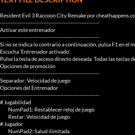
Resident Evil 3 Raccoon City Remake por cheathappens.c
-------------------------------------------------------

Activar este entrenador

-------------------------------------------------------

Si no se indica lo contrario a continuación, pulsa F1 en el m
Escucha 'Entrenador activado'.

Pulse la tecla de acceso directo deseada. Todas las teclas 
Opciones de promoción

-------------------------------------------------------

Separador: Velocidad de juego

Opciones del Entrenador

-------------------------------------------------------

# Jugabilidad

	 NumPad1: Restablecer reloj de juego

	 Restar: Velocidad de juego

# Jugador

	 NumPad2: Salud ilimitada
