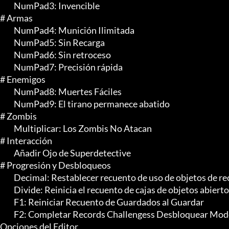
	 NumPad3: Invencible

# Armas

	 NumPad4: Munición Ilimitada

	 NumPad5: Sin Recarga

	 NumPad6: Sin retroceso

	 NumPad7: Precisión rápida

# Enemigos

	 NumPad8: Muertes Fáciles

	 NumPad9: El tirano permanece abatido

# Zombis

	 Multiplicar: Los Zombis No Atacan

# Interacción

	 Añadir Ojo de Superdetective

# Progresión y Desbloqueos

	 Decimal: Restablecer recuento de uso de objetos de recuperación

	 Divide: Reinicia el recuento de cajas de objetos abiertos

	 F1: Reiniciar Recuento de Guardados al Guardar

	 F2: Completar Records Challengess Desbloquear Modelos de Arte

Opciones del Editor
