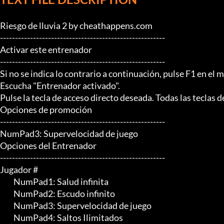
Riesgo de lluvia 2 by cheathappens.com

-------------------------------------------------------

Activar este entrenador

-------------------------------------------------------

Si no se indica lo contrario a continuación, pulse F1 en el m
Escucha "Entrenador activado".

Pulse la tecla de acceso directo deseada. Todas las teclas 
Opciones de promoción

-------------------------------------------------------

NumPad3: Supervelocidad de juego

Opciones del Entrenador

-------------------------------------------------------

Jugador #

	 NumPad1: Salud infinita

	 NumPad2: Escudo infinito

	 NumPad3: Supervelocidad de juego

	 NumPad4: Saltos Ilimitados
