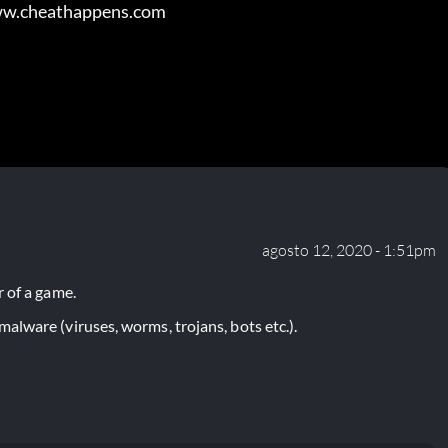
www.cheathappens.com
agosto 12, 2020 - 1:51pm
 of a game.
lware (viruses, worms, trojans, bots etc.).