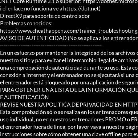
.NET Core Runtime 3.1 o superior: https://dotnet.micro
i el enlace no funciona ve a https://dot.net)

DirectX9 para soporte de controlador

Problemas conocidos:

https://www.cheathappens.com/trainer_troubleshooting.
AVISO DE AUTENTICIDAD (No se aplica a los entrenador
-------------------------------------------------------

En un esfuerzo por mantener la integridad de los archivos 
nuestro sitio y para evitar el intercambio ilegal de archivos
una comprobación de autenticidad durante su uso. Esta co
conexión a Internet y el entrenador no se ejecutará si una c
el entrenador está bloqueado por una aplicación de segurid
PARA OBTENER UNA LISTA DE LA INFORMACIÓN QUE
E AUTENTICACIÓN

REVISE NUESTRA POLÍTICA DE PRIVACIDAD EN HT
Esta comprobación sólo se realiza en los entrenadores que
uso individual, no en nuestros entrenadores PROMO o FREE.
el entrenador fuera de línea, por favor vaya a nuestra pág
instrucciones sobre cómo obtener una clave offline para e