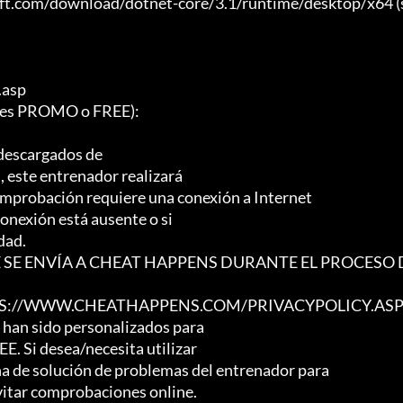
soft.com/download/dotnet-core/3.1/runtime/desktop/x64 (
asp

es PROMO o FREE):

descargados de

, este entrenador realizará

mprobación requiere una conexión a Internet

onexión está ausente o si

ad.

 SE ENVÍA A CHEAT HAPPENS DURANTE EL PROCESO 
TPS://WWW.CHEATHAPPENS.COM/PRIVACYPOLICY.ASP
 han sido personalizados para

 Si desea/necesita utilizar

ina de solución de problemas del entrenador para

vitar comprobaciones online.
