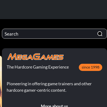
The Hardcore Gaming Experience
since 1998
Pioneering in offering game trainers and other
hardcore gamer-centric content.
More about us