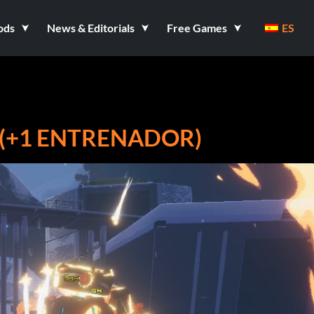
ods
News & Editorials
Free Games
ES
5 (+1 ENTRENADOR)