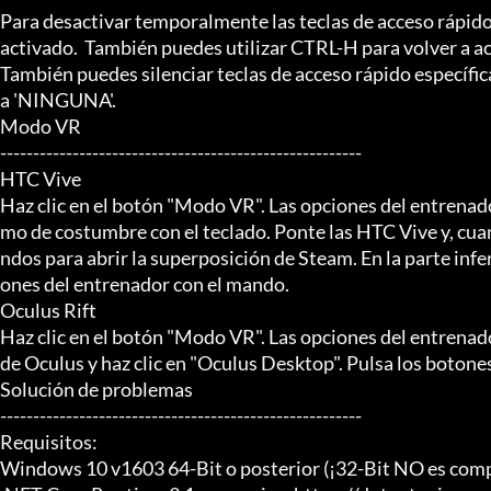
Para desactivar temporalmente las teclas de acceso rápido
activado.  También puedes utilizar CTRL-H para volver a act
También puedes silenciar teclas de acceso rápido específica
a 'NINGUNA'.

Modo VR

-------------------------------------------------------

HTC Vive

Haz clic en el botón "Modo VR". Las opciones del entrena
mo de costumbre con el teclado. Ponte las HTC Vive y, cua
ndos para abrir la superposición de Steam. En la parte inferi
ones del entrenador con el mando.

Oculus Rift

Haz clic en el botón "Modo VR". Las opciones del entrenad
de Oculus y haz clic en "Oculus Desktop". Pulsa los botones
Solución de problemas

-------------------------------------------------------

Requisitos:

Windows 10 v1603 64-Bit o posterior (¡32-Bit NO es compa