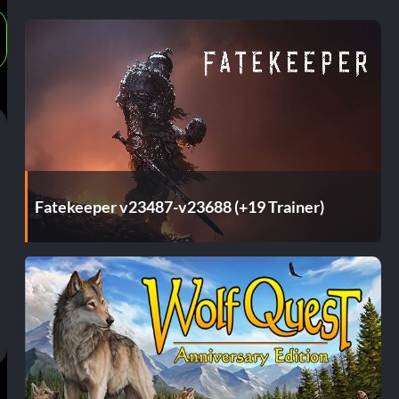
Fatekeeper v23487-v23688 (+19 Trainer)