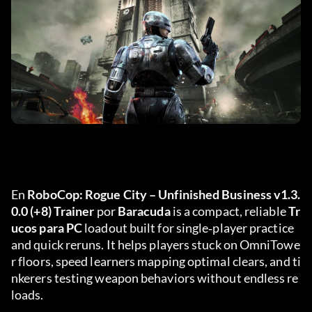
En 
RoboCop: Rogue City – Unfinished Business v1.3.
0.0 (+8) Trainer
 por 
Baracuda
 is a compact, reliable 
Tr
ucos para PC
 loadout built for single‑player practice 
and quick reruns. It helps players stuck on OmniTowe
r floors, speed learners mapping optimal clears, and ti
nkerers testing weapon behaviors without endless re
loads.