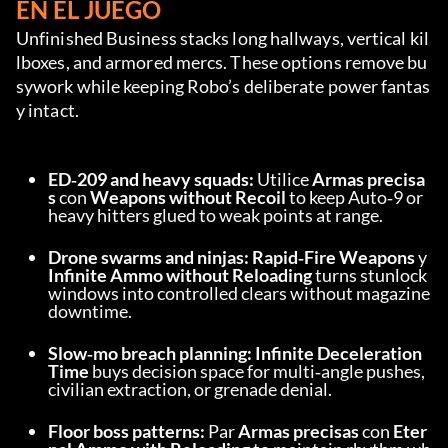
EN EL JUEGO
Unfinished Business stacks long hallways, vertical kil
lboxes, and armored mercs. These options remove bu
sywork while keeping Robo’s deliberate power fantas
y intact.
ED‑209 and heavy squads:
 Utilice 
Armas precisa
s
 con 
Weapons without Recoil
 to keep Auto‑9 or 
heavy hitters glued to weak points at range.
Drone swarms and ninjas:
Rapid‑Fire Weapons
 y 
Infinite Ammo without Reloading
 turns stunlock 
windows into controlled clears without magazine 
downtime.
Slow‑mo breach planning:
Infinite Deceleration 
Time
 buys decision space for multi‑angle pushes, 
civilian extraction, or grenade denial.
Floor boss patterns:
 Par 
Armas precisas
 con 
Eter