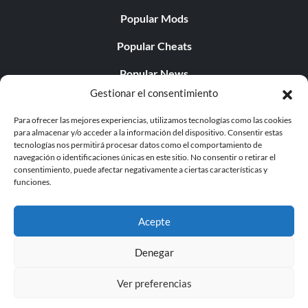
Popular Mods
Popular Cheats
Popular News
Gestionar el consentimiento
Popular Editorials
Para ofrecer las mejores experiencias, utilizamos tecnologías como las cookies
Popular Free Games
para almacenar y/o acceder a la información del dispositivo. Consentir estas
tecnologías nos permitirá procesar datos como el comportamiento de
LATEST UPDATES
navegación o identificaciones únicas en este sitio. No consentir o retirar el
consentimiento, puede afectar negativamente a ciertas características y
funciones.
Does This Hire Mean Anything for Tit...
Acepte
Denegar
© 1998 - 2026 MegaGames.com All rights reserved
Ver preferencias
Privacy Policy
Terms of Service
Manage Cookie