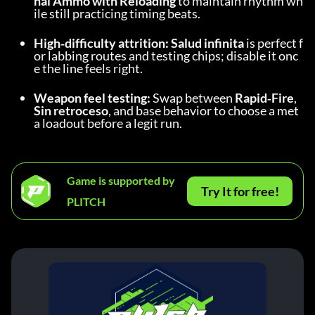
nal Ammo with Reloading
 to maintain rhythm wh
ile still practicing timing beats.
High‑difficulty attrition:
Salud infinita
 is perfect f
or labbing routes and testing chips; disable it onc
e the line feels right.
Weapon feel testing:
 Swap between 
Rapid‑Fire
, 
Sin retroceso
, and base behavior to choose a met
a loadout before a legit run.
Game is supported by
Try It for free!
PLITCH