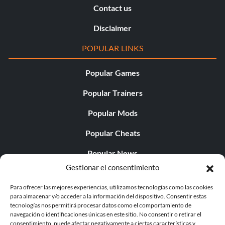
Contact us
Disclaimer
POPULAR LINKS
Popular Games
Popular Trainers
Popular Mods
Popular Cheats
Popular News
Gestionar el consentimiento
Popular Editorials
Para ofrecer las mejores experiencias, utilizamos tecnologías como las cookies
Popular Free Games
para almacenar y/o acceder a la información del dispositivo. Consentir estas
tecnologías nos permitirá procesar datos como el comportamiento de
LATEST UPDATES
navegación o identificaciones únicas en este sitio. No consentir o retirar el
consentimiento, puede afectar negativamente a ciertas características y