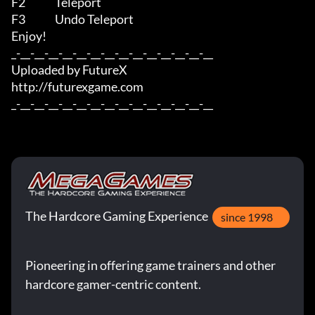
F2              Teleport

F3              Undo Teleport

Enjoy!

_-__-__-__-__-__-__-__-__-__-__-__-__-__-__

Uploaded by FutureX

http://futurexgame.com

_-__-__-__-__-__-__-__-__-__-__-__-__-__-__
The Hardcore Gaming Experience
since 1998
Pioneering in offering game trainers and other
hardcore gamer-centric content.