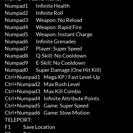
Numpad1         Infinite Health

Numpad2         Infinite Roll

Numpad3         Weapon: No Reload

Numpad4         Weapon: Rapid Fire

Numpad5         Weapon: Instant Charge

Numpad6         Infinite Grenades

Numpad7         Player: Super Speed

Numpad8         Q-Skill: No Cooldown

Numpad9         E-Skill: No Cooldown

Numpad0         Super Damage (One Hit Kill)

Ctrl+Numpad1    Mega XP / Fast Level-Up

Ctrl+Numpad2    Max Rush Level

Ctrl+Numpad3    Max Kill Combo

Ctrl+Numpad4    Infinite Attribute Points

Ctrl+Numpad5    Game: Super Speed

Ctrl+Numpad6    Game: Slow Motion

TELEPORT:

F1              Save Location
