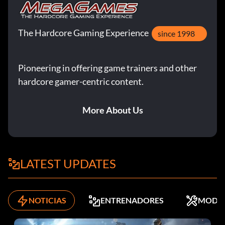
The Hardcore Gaming Experience
since 1998
Pioneering in offering game trainers and other
hardcore gamer-centric content.
More About Us
LATEST UPDATES
NOTICIAS
ENTRENADORES
MODS