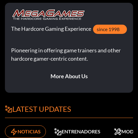
The Hardcore Gaming Experience
since 1998
Pioneering in offering game trainers and other
hardcore gamer-centric content.
More About Us
LATEST UPDATES
NOTICIAS
ENTRENADORES
MODS