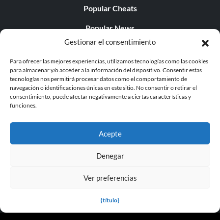
Popular Cheats
Popular News
Gestionar el consentimiento
Popular Editorials
Para ofrecer las mejores experiencias, utilizamos tecnologías como las cookies
Popular Free Games
para almacenar y/o acceder a la información del dispositivo. Consentir estas
tecnologías nos permitirá procesar datos como el comportamiento de
LATEST UPDATES
navegación o identificaciones únicas en este sitio. No consentir o retirar el
consentimiento, puede afectar negativamente a ciertas características y
funciones.
Palworld ya cuenta con dos versiones para móvil
independientes...
Acepte
Denegar
Ver preferencias
© 1998 - 2026 MegaGames.com All rights reserved
Privacy Policy
Terms of Service
Manage Cookie
{título}
Settings