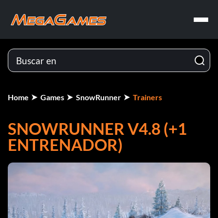
Home
Games
SnowRunner
Trainers
SNOWRUNNER V4.8 (+1
ENTRENADOR)