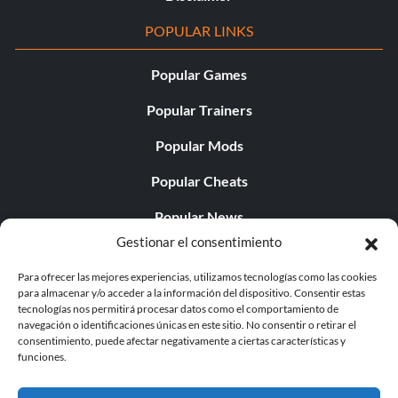
POPULAR LINKS
Popular Games
Popular Trainers
Popular Mods
Popular Cheats
Popular News
Gestionar el consentimiento
Popular Editorials
Para ofrecer las mejores experiencias, utilizamos tecnologías como las cookies
Popular Free Games
para almacenar y/o acceder a la información del dispositivo. Consentir estas
tecnologías nos permitirá procesar datos como el comportamiento de
LATEST UPDATES
navegación o identificaciones únicas en este sitio. No consentir o retirar el
consentimiento, puede afectar negativamente a ciertas características y
funciones.
Does This Hire Mean Anything for Tit...