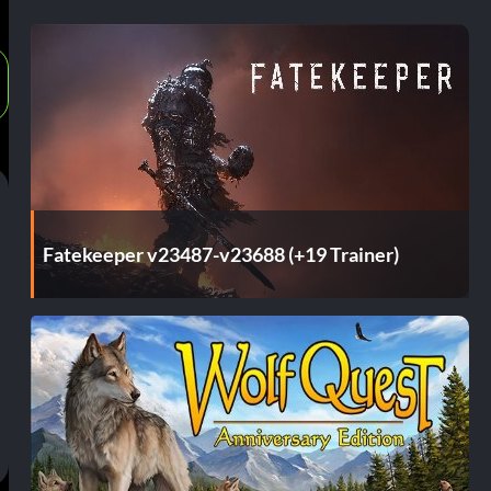
Fatekeeper v23487-v23688 (+19 Trainer)