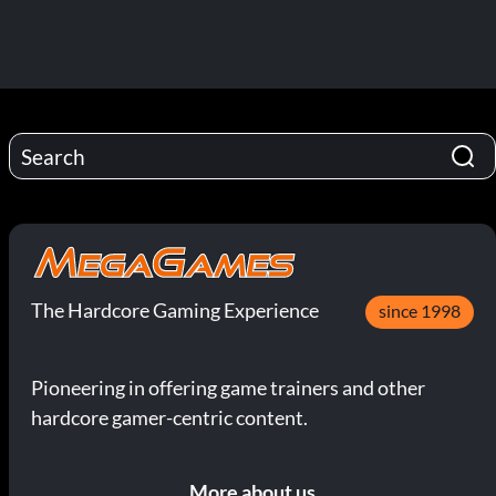
The Hardcore Gaming Experience
since 1998
Pioneering in offering game trainers and other
hardcore gamer-centric content.
More about us