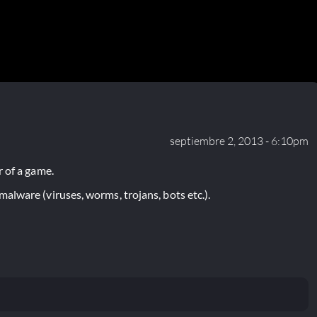
septiembre 2, 2013 - 6:10pm
 of a game.
lware (viruses, worms, trojans, bots etc.).