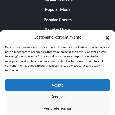
Popular Mods
Popular Cheats
Popular News
Gestionar el consentimiento
Popular Editorials
Para ofrecer las mejores experiencias, utilizamos tecnologías como las cookies
Popular Free Games
para almacenar y/o acceder a la información del dispositivo. Consentir estas
tecnologías nos permitirá procesar datos como el comportamiento de
LATEST UPDATES
navegación o identificaciones únicas en este sitio. No consentir o retirar el
consentimiento, puede afectar negativamente a ciertas características y
funciones.
Does This Hire Mean Anything for Tit...
Acepte
Denegar
© 1998 - 2026 MegaGames.com All rights reserved
Ver preferencias
Privacy Policy
Terms of Service
Manage Cookie