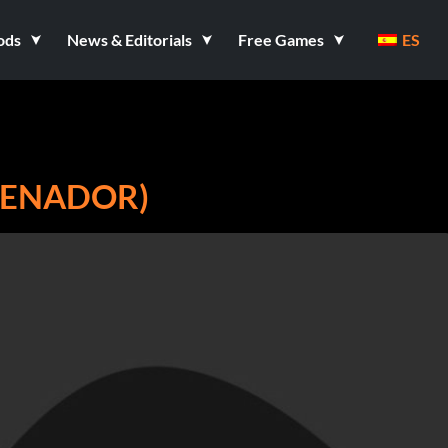
ods
News & Editorials
Free Games
ES
RENADOR)