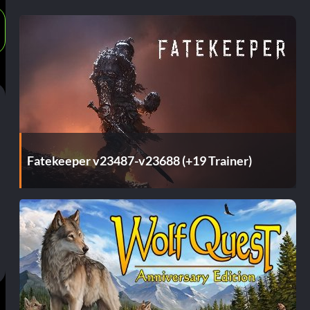
Fatekeeper v23487-v23688 (+19 Trainer)