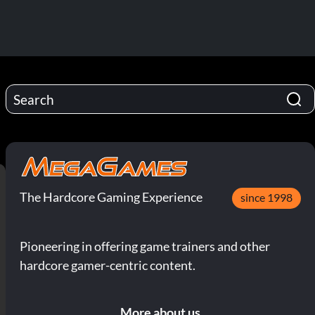
The Hardcore Gaming Experience
since 1998
Pioneering in offering game trainers and other
hardcore gamer-centric content.
More about us