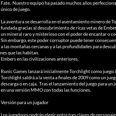
 Fate.  Nuestro equipo ha pasado muchos años perfeccionando y evolucionando este estilo de juego único.

 único de juego.

 La aventura se desarrolla en el asentamiento minero de Torchlight, una ciudad en auge

 fundada gracias al descubrimiento de ricas vetas de Ember, un mineral raro y misterioso

 un mineral raro y misterioso con el poder de encantar o corromper todo lo que toca. Este poder corruptor de

 Sin embargo, este poder corruptor puede tener consecuencias nefastas.

 a las montañas cercanas y a las profundidades para descubrir el alcance de la influencia de las Ascuas en las civilizacio
nes que las habitan.

 Embers en las civilizaciones anteriores.

 Runic Games lanzará inicialmente Torchlight como juego independiente para un jugador.

 Torchlight saldrá a la venta a finales de 2009 como un juego independiente para un jugador.

 descarga o en caja.  Tras el lanzamiento del juego para un jugador

 en una versión MMO con todas las funciones.

 Versión para un jugador

 Los jugadores podrán elegir entre tres clases de personajes y aventurarse desde
