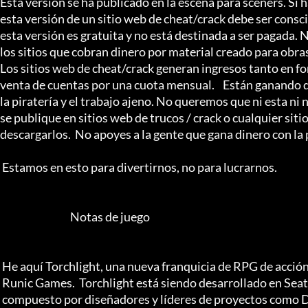
Esta versión se ha publicado en la escena para sceners. Si 
esta versión de un sitio web de cheat/crack debe ser consci
esta versión es gratuita y no está destinada a ser pagada
los sitios que cobran dinero por material creado para obra
Los sitios web de cheat/crack generan ingresos tanto en f
venta de cuentas por una cuota mensual.    Están ganando 
la piratería y el trabajo ajeno. No queremos que ni esta ni 
se publique en sitios web de trucos / crack o cualquier siti
descargarlos.  No apoyes a la gente que gana dinero con la pir
 Estamos en esto para divertirnos, no para lucrarnos.

                                  Notas de juego

 He aquí Torchlight, una nueva franquicia de RPG de acción desarrollada por Runic

 Runic Games.  Torchlight está siendo desarrollado en Seattle por un veterano equipo compuesto

 compuesto por diseñadores y líderes de proyectos como Diablo, Diablo II, Mythos y Fate.
